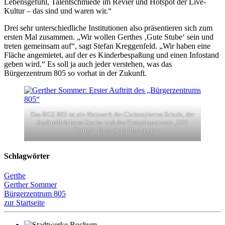
Lebensgefühl, Talentschmiede im Revier und Hotspot der Live-
Kultur – das sind und waren wir.“
Drei sehr unterschiedliche Institutionen also präsentieren sich zum
ersten Mal zusammen. „Wir wollen Gerthes ‚Gute Stube‘ sein und
treten gemeinsam auf“, sagt Stefan Kreggenfeld. „Wir haben eine
Fläche angemietet, auf der es Kinderbespaßung und einen Infostand
geben wird.“ Es soll ja auch jeder verstehen, was das
Bürgerzentrum 805 so vorhat in der Zukunft.
Das BGZ 805 ist ein Netzwerk der Christopherus-Schule, der
Stadtteilbücherei Gerthe und des Freizeitzentrums „U27
Gerthe“. Foto: Stadt Bochum
Schlagwörter
Gerthe
Gerther Sommer
Bürgerzentrum 805
zur Startseite