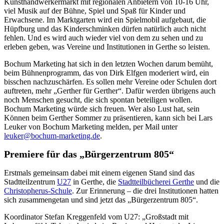
Kunsthandwerkermarkt mit regionalen Anbietern von 10-16 Uhr,
viel Musik auf der Bühne, Spiel und Spaß für Kinder und
Erwachsene. Im Marktgarten wird ein Spielmobil aufgebaut, die
Hüpfburg und das Kinderschminken dürfen natürlich auch nicht
fehlen. Und es wird auch wieder viel von dem zu sehen und zu
erleben geben, was Vereine und Institutionen in Gerthe so leisten.
Bochum Marketing hat sich in den letzten Wochen darum bemüht,
beim Bühnenprogramm, das von Dirk Elfgen moderiert wird, ein
bisschen nachzuschärfen. Es sollen mehr Vereine oder Schulen dort
auftreten, mehr „Gerther für Gerther“. Dafür werden übrigens auch
noch Menschen gesucht, die sich spontan beteiligen wollen.
Bochum Marketing würde sich freuen. Wer also Lust hat, sein
Können beim Gerther Sommer zu präsentieren, kann sich bei Lars
Leuker von Bochum Marketing melden, per Mail unter
leuker@bochum-marketing.de
.
Premiere für das „Bürgerzentrum 805“
Erstmals gemeinsam dabei mit einem eigenen Stand sind das
Stadtteilzentrum
U27
in Gerthe, die
Stadtteilbücherei Gerthe
und die
Christopherus-Schule
. Zur Erinnerung – die drei Institutionen hatten
sich zusammengetan und sind jetzt das „Bürgerzentrum 805“.
Koordinator Stefan Kreggenfeld vom U27: „Großstadt mit