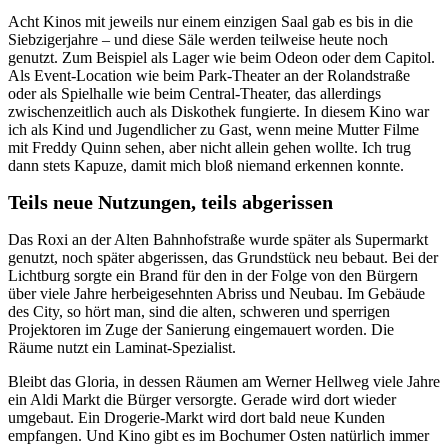
Acht Kinos mit jeweils nur einem einzigen Saal gab es bis in die
Siebzigerjahre – und diese Säle werden teilweise heute noch
genutzt. Zum Beispiel als Lager wie beim Odeon oder dem Capitol.
Als Event-Location wie beim Park-Theater an der Rolandstraße
oder als Spielhalle wie beim Central-Theater, das allerdings
zwischenzeitlich auch als Diskothek fungierte. In diesem Kino war
ich als Kind und Jugendlicher zu Gast, wenn meine Mutter Filme
mit Freddy Quinn sehen, aber nicht allein gehen wollte. Ich trug
dann stets Kapuze, damit mich bloß niemand erkennen konnte.
Teils neue Nutzungen, teils abgerissen
Das Roxi an der Alten Bahnhofstraße wurde später als Supermarkt
genutzt, noch später abgerissen, das Grundstück neu bebaut. Bei der
Lichtburg sorgte ein Brand für den in der Folge von den Bürgern
über viele Jahre herbeigesehnten Abriss und Neubau. Im Gebäude
des City, so hört man, sind die alten, schweren und sperrigen
Projektoren im Zuge der Sanierung eingemauert worden. Die
Räume nutzt ein Laminat-Spezialist.
Bleibt das Gloria, in dessen Räumen am Werner Hellweg viele Jahre
ein Aldi Markt die Bürger versorgte. Gerade wird dort wieder
umgebaut. Ein Drogerie-Markt wird dort bald neue Kunden
empfangen. Und Kino gibt es im Bochumer Osten natürlich immer