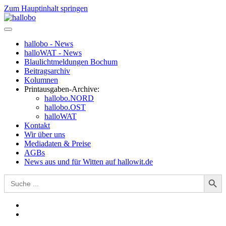
Zum Hauptinhalt springen
hallobo - News
halloWAT - News
Blaulichtmeldungen Bochum
Beitragsarchiv
Kolumnen
Printausgaben-Archive:
hallobo.NORD
hallobo.OST
halloWAT
Kontakt
Wir über uns
Mediadaten & Preise
AGBs
News aus und für Witten auf hallowit.de
Search Button
Search
for: