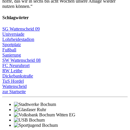
hoffe, das wir in sechs bis acht Wochen unsere Anlage wieder
nutzen können.“
Schlagwörter
SG Wattenscheid 09
Universiade
Lohrheidestadion
Sportplatz
Fußball
Sanierung
SW Wattenscheid 08
FC Neuruhrort
RW Leithe
Dickebankstraße
TuS Hordel
Wattenscheid
zur Startseite