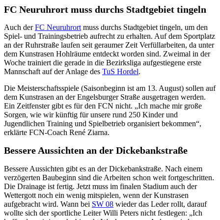
FC Neuruhrort muss durchs Stadtgebiet tingeln
Auch der
FC Neuruhrort
muss durchs Stadtgebiet tingeln, um den
Spiel- und Trainingsbetrieb aufrecht zu erhalten. Auf dem Sportplatz
an der Ruhrstraße laufen seit geraumer Zeit Verfüllarbeiten, da unter
dem Kunstrasen Hohlräume entdeckt worden sind. Zweimal in der
Woche trainiert die gerade in die Bezirksliga aufgestiegene erste
Mannschaft auf der Anlage des
TuS Hordel
.
Die Meisterschaftsspiele (Saisonbeginn ist am 13. August) sollen auf
dem Kunstrasen an der Engelsburger Straße ausgetragen werden.
Ein Zeitfenster gibt es für den FCN nicht. „Ich mache mir große
Sorgen, wie wir künftig für unsere rund 250 Kinder und
Jugendlichen Training und Spielbetrieb organisiert bekommen“,
erklärte FCN-Coach René Ziarna.
Bessere Aussichten an der Dickebankstraße
Bessere Aussichten gibt es an der Dickebankstraße. Nach einem
verzögerten Baubeginn sind die Arbeiten schon weit fortgeschritten.
Die Drainage ist fertig. Jetzt muss im finalen Stadium auch der
Wettergott noch ein wenig mitspielen, wenn der Kunstrasen
aufgebracht wird. Wann bei
SW 08
wieder das Leder rollt, darauf
wollte sich der sportliche Leiter Willi Peters nicht festlegen: „Ich