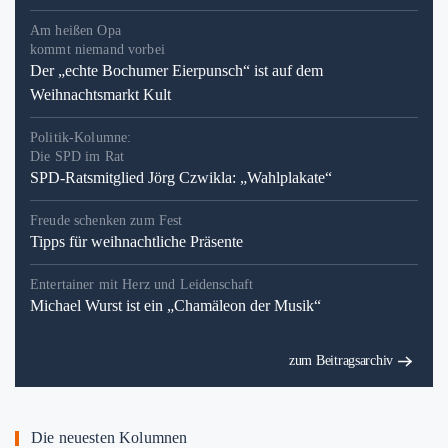
Am heißen Opa
kommt niemand vorbei
Der „echte Bochumer Eierpunsch“ ist auf dem
Weihnachtsmarkt Kult
Politik-Kolumne:
Die SPD im Rat
SPD-Ratsmitglied Jörg Czwikla: „Wahlplakate“
Freude schenken zum Fest
Tipps für weihnachtliche Präsente
Entertainer mit Herz und Leidenschaft
Michael Wurst ist ein „Chamäleon der Musik“
zum Beitragsarchiv
Die neuesten Kolumnen