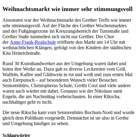
Weihnachtsmarkt wie immer sehr stimmungsvoll
Ansonsten war der Weihnachtsmarkt des Gerther Treffs wie immer
sehr stimmungsvoll. Auf der Fläche des Gerther Wochenmarktes
und der Fußgängerzone im Kreuzungsbereich der Turnstraße und
Gerther Staße tummelten sich nicht nur Gerther. Der Chor
der
Anne-Frank-Realschule
eröffnete den Markt um 14 Uhr mit
weihnachtlichen Klängen, gefolgt von den Kindern der städtischen
Kita Heinrichstraße.
Rund 30 Kunsthandwerker aus der Umgebung waren dabei und
boten ihre Werke an. Dazu gab es diverse Leckereien vom Grill,
Waffeln, Kaffee und Glühwein in rot und weiß und zum ersten Mal
auch Eierpunsch – auf besonderen Wunsch vieler Besucher.
Seniorenbüro, Christopherus Schule, Gerthi Cool und viele andere
waren auch wieder mit dabei. Genauso wie der Nikolaus samt
Engeln, die am Nachmittag vorbeischauten. In einer Rikscha,
nachhaltiger geht es nicht.
Die neue Rikscha kam vom Seniorenbüro Bochum-Nord und wurde
gleich dem Publikum vorgestellt. Demnächst ist sie also in Gerthe
und Umgebung häufiger zu sehen.
Schlagwörter