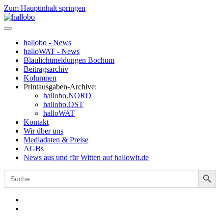
Zum Hauptinhalt springen
hallobo - News
halloWAT - News
Blaulichtmeldungen Bochum
Beitragsarchiv
Kolumnen
Printausgaben-Archive:
hallobo.NORD
hallobo.OST
halloWAT
Kontakt
Wir über uns
Mediadaten & Preise
AGBs
News aus und für Witten auf hallowit.de
Search Button
Search
for: