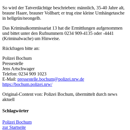
So wird der Tatverdächtige beschrieben: männlich, 35-40 Jahre alt,
braune Haare, brauner Vollbart; er trug eine kleine Umhängetasche
in hellgrün/neongelb.
Das Kriminalkommissariat 13 hat die Ermittlungen aufgenommen
und bittet unter den Rufnummern 0234 909-4135 oder -4441
(Kriminalwache) um Hinweise.
Rückfragen bitte an:
Polizei Bochum
Pressestelle
Jens Artschwager
Telefon: 0234 909 1023
E-Mail:
pressestelle.bochum@polizei.nrw.de
https://bochum.polizei.nrw/
Original-Content von: Polizei Bochum, übermittelt durch news
aktuell
Schlagwörter
Polizei Bochum
zur Startseite