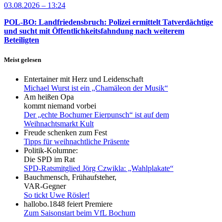
03.08.2026 – 13:24
POL-BO: Landfriedensbruch: Polizei ermittelt Tatverdächtige
und sucht mit Öffentlichkeitsfahndung nach weiterem
Beteiligten
Meist gelesen
Entertainer mit Herz und Leidenschaft
Michael Wurst ist ein „Chamäleon der Musik“
Am heißen Opa
kommt niemand vorbei
Der „echte Bochumer Eierpunsch“ ist auf dem
Weihnachtsmarkt Kult
Freude schenken zum Fest
Tipps für weihnachtliche Präsente
Politik-Kolumne:
Die SPD im Rat
SPD-Ratsmitglied Jörg Czwikla: „Wahlplakate“
Bauchmensch, Frühaufsteher,
VAR-Gegner
So tickt Uwe Rösler!
hallobo.1848 feiert Premiere
Zum Saisonstart beim VfL Bochum