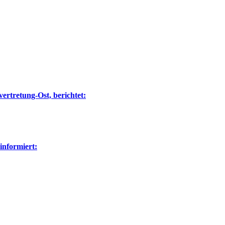
ertretung-Ost, berichtet:
nformiert: