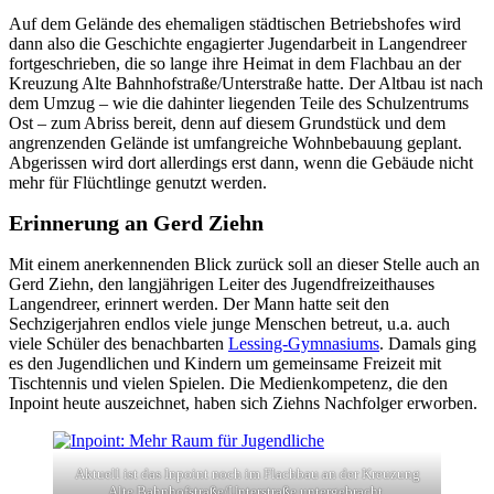
Auf dem Gelände des ehemaligen städtischen Betriebshofes wird
dann also die Geschichte engagierter Jugendarbeit in Langendreer
fortgeschrieben, die so lange ihre Heimat in dem Flachbau an der
Kreuzung Alte Bahnhofstraße/Unterstraße hatte. Der Altbau ist nach
dem Umzug – wie die dahinter liegenden Teile des Schulzentrums
Ost – zum Abriss bereit, denn auf diesem Grundstück und dem
angrenzenden Gelände ist umfangreiche Wohnbebauung geplant.
Abgerissen wird dort allerdings erst dann, wenn die Gebäude nicht
mehr für Flüchtlinge genutzt werden.
Erinnerung an Gerd Ziehn
Mit einem anerkennenden Blick zurück soll an dieser Stelle auch an
Gerd Ziehn, den langjährigen Leiter des Jugendfreizeithauses
Langendreer, erinnert werden. Der Mann hatte seit den
Sechzigerjahren endlos viele junge Menschen betreut, u.a. auch
viele Schüler des benachbarten
Lessing-Gymnasiums
. Damals ging
es den Jugendlichen und Kindern um gemeinsame Freizeit mit
Tischtennis und vielen Spielen. Die Medienkompetenz, die den
Inpoint heute auszeichnet, haben sich Ziehns Nachfolger erworben.
Aktuell ist das Inpoint noch im Flachbau an der Kreuzung
Alte Bahnhofstraße/Unterstraße untergebracht.