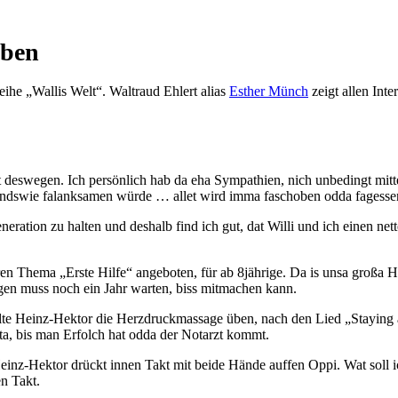
eben
he „Wallis Welt“. Waltraud Ehlert alias
Esther Münch
zeigt allen Inte
 deswegen. Ich persönlich hab da eha Sympathien, nich unbedingt mitte
rgendswie falanksamen würde … allet wird imma faschoben odda fagesse
neration zu halten und deshalb find ich gut, dat Willi und ich einen 
ren Thema „Erste Hilfe“ angeboten, für ab 8jährige. Da is unsa großa H
gen muss noch ein Jahr warten, biss mitmachen kann.
llte Heinz-Hektor die Herzdruckmassage üben, nach den Lied „Staying 
ita, bis man Erfolch hat odda der Notarzt kommt.
 Heinz-Hektor drückt innen Takt mit beide Hände auffen Oppi. Wat soll 
n Takt.