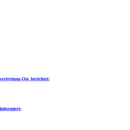
ertretung-Ost, berichtet:
nformiert: