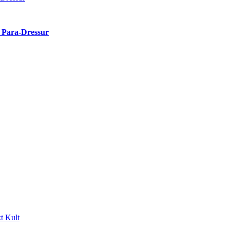
r Para-Dressur
t Kult