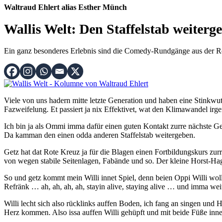
Waltraud Ehlert alias Esther Münch
Wallis Welt: Den Staffelstab weiterg
Ein ganz besonderes Erlebnis sind die Comedy-Rundgänge aus der Rei
Viele von uns hadern mitte letzte Generation und haben eine Stinkwut
Fazweifelung. Et passiert ja nix Effektivet, wat den Klimawandel i
Ich bin ja als Ommi imma dafür einen guten Kontakt zurre nächste Ge
Da kamman den einen odda anderen Staffelstab weitergeben.
Getz hat dat Rote Kreuz ja für die Blagen einen Fortbildungskurs zur
von wegen stabile Seitenlagen, Fabände und so. Der kleine Horst-Ha
So und getz kommt mein Willi innet Spiel, denn beien Oppi Willi wo
Refränk … ah, ah, ah, ah, stayin alive, staying alive … und imma we
Willi lecht sich also rücklinks auffen Boden, ich fang an singen und
Herz kommen. Also issa auffen Willi gehüpft und mit beide Füße inne