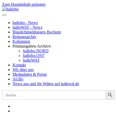
Zum Hauptinhalt springen
hallobo - News
halloWAT - News
Blaulichtmeldungen Bochum
Beitragsarchiv
Kolumnen
Printausgaben-Archive:
hallobo.NORD
hallobo.OST
halloWAT
Kontakt
Wir über uns
Mediadaten & Preise
AGBs
News aus und für Witten auf hallowit.de
Search Button
Search
for: