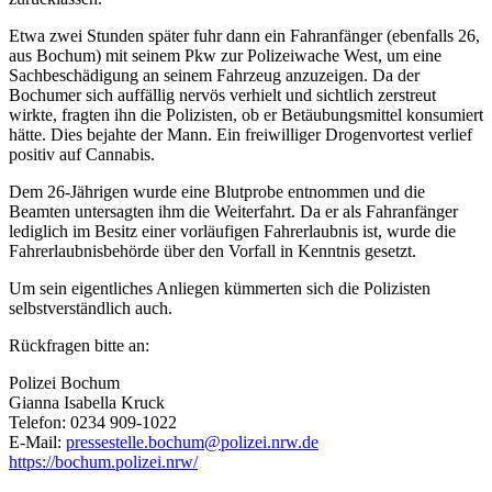
Etwa zwei Stunden später fuhr dann ein Fahranfänger (ebenfalls 26,
aus Bochum) mit seinem Pkw zur Polizeiwache West, um eine
Sachbeschädigung an seinem Fahrzeug anzuzeigen. Da der
Bochumer sich auffällig nervös verhielt und sichtlich zerstreut
wirkte, fragten ihn die Polizisten, ob er Betäubungsmittel konsumiert
hätte. Dies bejahte der Mann. Ein freiwilliger Drogenvortest verlief
positiv auf Cannabis.
Dem 26-Jährigen wurde eine Blutprobe entnommen und die
Beamten untersagten ihm die Weiterfahrt. Da er als Fahranfänger
lediglich im Besitz einer vorläufigen Fahrerlaubnis ist, wurde die
Fahrerlaubnisbehörde über den Vorfall in Kenntnis gesetzt.
Um sein eigentliches Anliegen kümmerten sich die Polizisten
selbstverständlich auch.
Rückfragen bitte an:
Polizei Bochum
Gianna Isabella Kruck
Telefon: 0234 909-1022
E-Mail:
pressestelle.bochum@polizei.nrw.de
https://bochum.polizei.nrw/