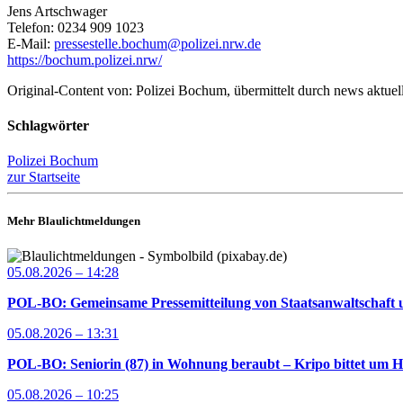
Jens Artschwager
Telefon: 0234 909 1023
E-Mail:
pressestelle.bochum@polizei.nrw.de
https://bochum.polizei.nrw/
Original-Content von: Polizei Bochum, übermittelt durch news aktuel
Schlagwörter
Polizei Bochum
zur Startseite
Mehr Blaulichtmeldungen
05.08.2026 – 14:28
POL-BO: Gemeinsame Pressemitteilung von Staatsanwaltschaft u
05.08.2026 – 13:31
POL-BO: Seniorin (87) in Wohnung beraubt – Kripo bittet um H
05.08.2026 – 10:25