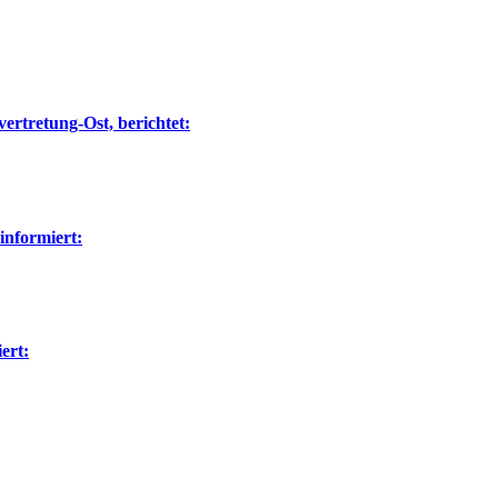
ertretung-Ost, berichtet:
nformiert:
ert: