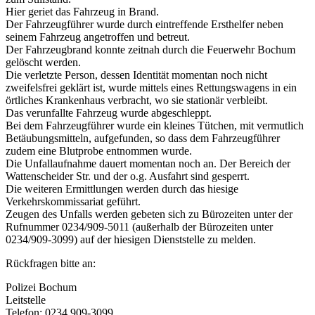
Hier geriet das Fahrzeug in Brand.
Der Fahrzeugführer wurde durch eintreffende Ersthelfer neben
seinem Fahrzeug angetroffen und betreut.
Der Fahrzeugbrand konnte zeitnah durch die Feuerwehr Bochum
gelöscht werden.
Die verletzte Person, dessen Identität momentan noch nicht
zweifelsfrei geklärt ist, wurde mittels eines Rettungswagens in ein
örtliches Krankenhaus verbracht, wo sie stationär verbleibt.
Das verunfallte Fahrzeug wurde abgeschleppt.
Bei dem Fahrzeugführer wurde ein kleines Tütchen, mit vermutlich
Betäubungsmitteln, aufgefunden, so dass dem Fahrzeugführer
zudem eine Blutprobe entnommen wurde.
Die Unfallaufnahme dauert momentan noch an. Der Bereich der
Wattenscheider Str. und der o.g. Ausfahrt sind gesperrt.
Die weiteren Ermittlungen werden durch das hiesige
Verkehrskommissariat geführt.
Zeugen des Unfalls werden gebeten sich zu Bürozeiten unter der
Rufnummer 0234/909-5011 (außerhalb der Bürozeiten unter
0234/909-3099) auf der hiesigen Dienststelle zu melden.
Rückfragen bitte an:
Polizei Bochum
Leitstelle
Telefon: 0234 909-3099