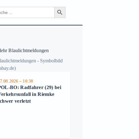
Search Button
ch
hr Blaulichtmeldungen
7.08.2026 – 10:38
06.08.2026 – 11:07
POL-BO: Radfahrer (29) bei
POL-BO: Zwei schwere E
Verkehrsunfall in Riemke
Scooter-Unfälle mit Kinde
chwer verletzt
in Bochum – Polizei appell
an Eltern und
Erziehungsberechtigte