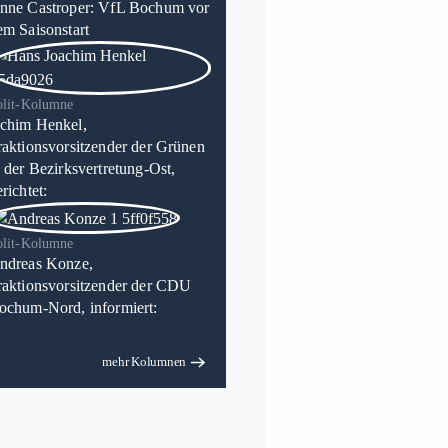
nne Castroper: VfL Bochum vor
em Saisonstart
olit-Kolumne
chim Henkel,
raktionsvorsitzender der Grünen
n der Bezirksvertretung-Ost,
richtet:
olit-Kolumne
ndreas Konze,
raktionsvorsitzender der CDU
ochum-Nord, informiert:
mehr Kolumnen