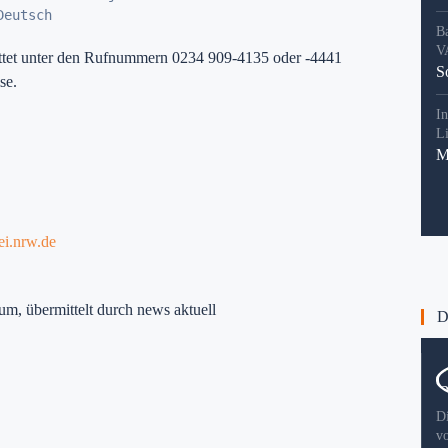
Deutsch
B
V
bittet unter den Rufnummern 0234 909-4135 oder -4441
S
se.
In
L
M
ei.nrw.de
um, übermittelt durch news aktuell
Di
D
v