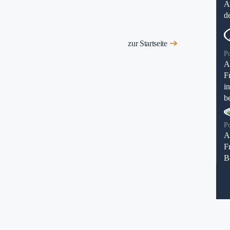
A
d
zur Startseite
P
A
F
i
be
P
A
F
B