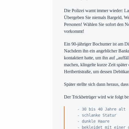
Die Polizei warnt immer wieder: L
Übergeben Sie niemals Bargeld, We
Preise
Personen! Wählen Sie sofort den No
vorkommt!
Ein 90-jähriger Bochumer ist am Di
ür Witten auf
Nachdem ihn ein angeblicher Bankm
kontaktiert hatte, um ihn auf „auf
machen, klingelte kurze Zeit später
Heribertistraße, um dessen Debitk
Später stellte sich dann heraus, 
Der Trickbetrüger wird wie folgt be
   - 30 bis 40 Jahre alt

   - schlanke Statur

   - dunkle Haare

   - bekleidet mit einer d