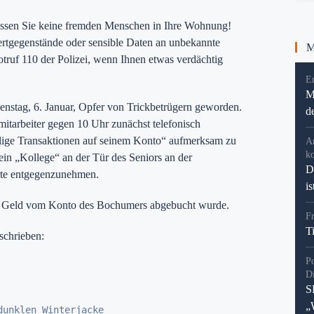
assen Sie keine fremden Menschen in Ihre Wohnung!
rtgegenstände oder sensible Daten an unbekannte
Me
truf 110 der Polizei, wenn Ihnen etwas verdächtig
En
M
enstag, 6. Januar, Opfer von Trickbetrügern geworden.
d
itarbeiter gegen 10 Uhr zunächst telefonisch
fällige Transaktionen auf seinem Konto“ aufmerksam zu
A
k
 ein „Kollege“ an der Tür des Seniors an der
D
arte entgegenzunehmen.
i
dass Geld vom Konto des Bochumers abgebucht wurde.
F
T
schrieben:
P
D
S
„
unklen Winterjacke
