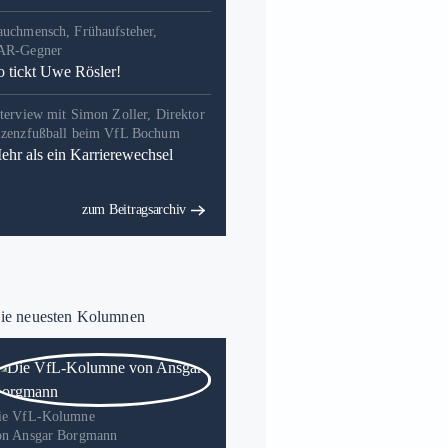
auchmensch, Frühaufsteher,
AR-Gegner
o tickt Uwe Rösler!
terview mit Simon Zoller, Direktor
izenzfußball beim VfL Bochum
ehr als ein Karrierewechsel
zum Beitragsarchiv
e neuesten Kolumnen
ie VfL-Kolumne
on Ansgar Borgmann