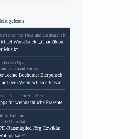
ist gelesen
tertainer mit Herz und Leidenschaft
ichael Wurst ist ein „Chamäleon
er Musik“
m heißen Opa
ommt niemand vorbei
er „echte Bochumer Eierpunsch“
st auf dem Weihnachtsmarkt Kult
reude schenken zum Fest
ipps für weihnachtliche Präsente
olitik-Kolumne:
ie SPD im Rat
PD-Ratsmitglied Jörg Czwikla:
Wahlplakate“