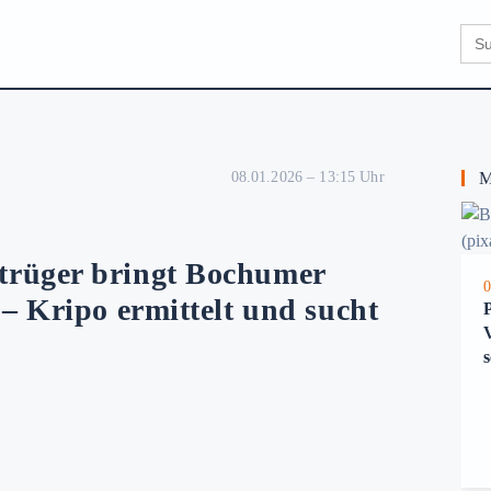
Sear
for:
08.01.2026 – 13:15 Uhr
Me
trüger bringt Bochumer
0
 – Kripo ermittelt und sucht
s