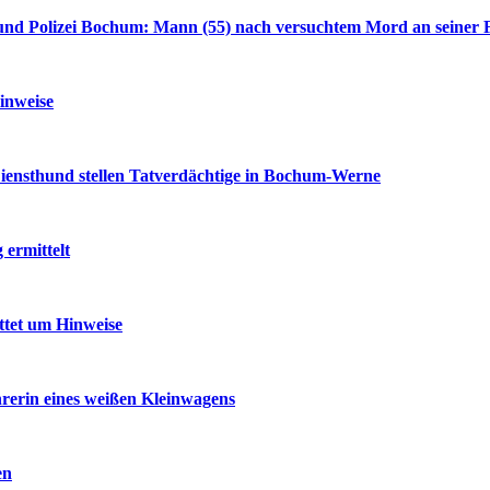
nd Polizei Bochum: Mann (55) nach versuchtem Mord an seiner F
inweise
iensthund stellen Tatverdächtige in Bochum-Werne
ermittelt
ttet um Hinweise
rerin eines weißen Kleinwagens
en