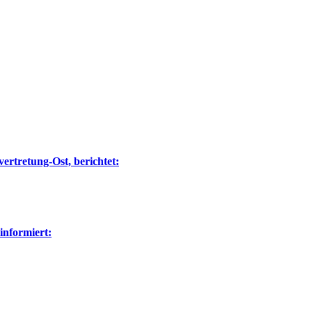
ertretung-Ost, berichtet:
nformiert: