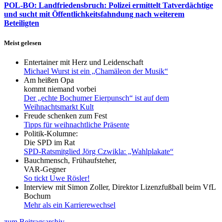
POL-BO: Landfriedensbruch: Polizei ermittelt Tatverdächtige
und sucht mit Öffentlichkeitsfahndung nach weiterem
Beteiligten
Meist gelesen
Entertainer mit Herz und Leidenschaft
Michael Wurst ist ein „Chamäleon der Musik“
Am heißen Opa
kommt niemand vorbei
Der „echte Bochumer Eierpunsch“ ist auf dem
Weihnachtsmarkt Kult
Freude schenken zum Fest
Tipps für weihnachtliche Präsente
Politik-Kolumne:
Die SPD im Rat
SPD-Ratsmitglied Jörg Czwikla: „Wahlplakate“
Bauchmensch, Frühaufsteher,
VAR-Gegner
So tickt Uwe Rösler!
Interview mit Simon Zoller, Direktor Lizenzfußball beim VfL
Bochum
Mehr als ein Karrierewechsel
zum Beitragsarchiv