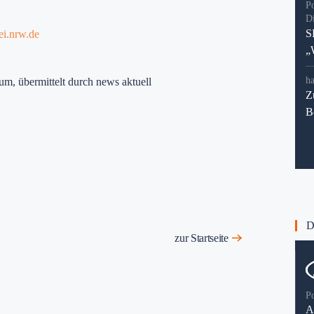
P
D
S
ei.nrw.de
„
ha
um, übermittelt durch news aktuell
Z
B
Di
zur Startseite
P
A