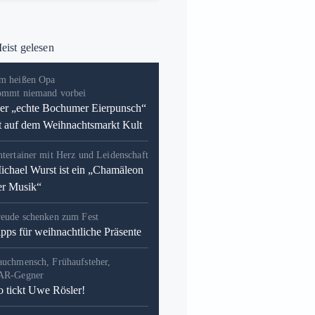
ist gelesen
m heißen Opa
ommt niemand vorbei
er „echte Bochumer Eierpunsch“
st auf dem Weihnachtsmarkt Kult
tertainer mit Herz und Leidenschaft
ichael Wurst ist ein „Chamäleon
er Musik“
reude schenken zum Fest
ipps für weihnachtliche Präsente
auchmensch, Frühaufsteher,
AR-Gegner
o tickt Uwe Rösler!