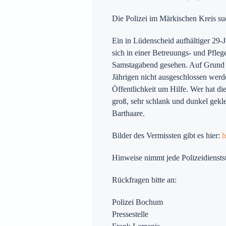
Die Polizei im Märkischen Kreis s
Preise
Ein in Lüdenscheid aufhältiger 29-J
sich in einer Betreuungs- und Pfleg
Samstagabend gesehen. Auf Grund e
Jährigen nicht ausgeschlossen werde
ür Witten auf
Öffentlichkeit um Hilfe. Wer hat d
groß, sehr schlank und dunkel gekl
Barthaare.
Bilder des Vermissten gibt es hier:
h
Hinweise nimmt jede Polizeidienstst
Rückfragen bitte an:
Polizei Bochum
Pressestelle