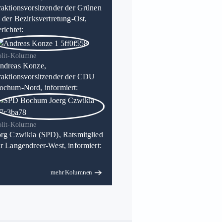
raktionsvorsitzender der Grünen
n der Bezirksvertretung-Ost,
richtet:
olit-Kolumne
ndreas Konze,
raktionsvorsitzender der CDU
ochum-Nord, informiert:
olit-Kolumne
örg Czwikla (SPD), Ratsmitglied
ür Langendreer-West, informiert:
mehr Kolumnen