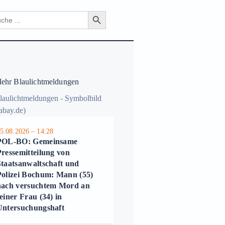
Search Button
ch
hr Blaulichtmeldungen
5.08.2026 – 14:28
05.08.2026 – 13:31
POL-BO: Gemeinsame
POL-BO: Seniorin (87) in
ressemitteilung von
Wohnung beraubt – Krip
Staatsanwaltschaft und
bittet um Hinweise
Polizei Bochum: Mann (55)
nach versuchtem Mord an
einer Frau (34) in
Untersuchungshaft