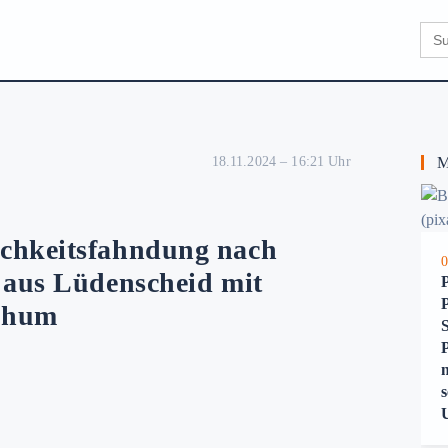
Sear
for:
18.11.2024 – 16:21 Uhr
Me
chkeitsfahndung nach
0
 aus Lüdenscheid mit
P
chum
s