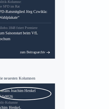
olitik-Kolumne:
ie SPD im Rat
PD-Ratsmitglied Jörg Czwikla:
Wahlplakate“
llobo.1848 feiert Premiere
um Saisonstart beim VfL
ochum
zum Beitragsarchiv
e neuesten Kolumnen
olit-Kolumne
chim Henkel,