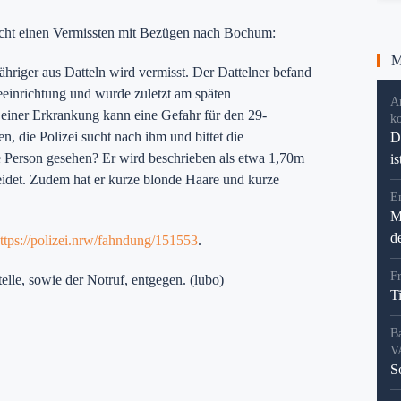
ucht einen Vermissten mit Bezügen nach Bochum:
Me
ähriger aus Datteln wird vermisst. Der Dattelner befand
eeinrichtung und wurde zuletzt am späten
A
iner Erkrankung kann eine Gefahr für den 29-
k
n, die Polizei sucht nach ihm und bittet die
D
ie Person gesehen? Er wird beschrieben als etwa 1,70m
i
eidet. Zudem hat er kurze blonde Haare und kurze
En
M
d
ttps://polizei.nrw/fahndung/151553
.
F
elle, sowie der Notruf, entgegen. (lubo)
T
B
V
S