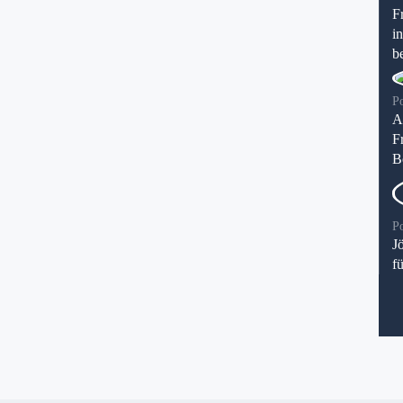
F
i
be
P
A
F
B
P
J
f