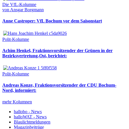
Die VfL-Kolumne
von Ansgar Borgmann
Anne Castroper: VfL Bochum vor dem Saisonstart
Polit-Kolumne
Achim Henkel, Fraktionsvorsitzender der Grünen in der
Bezirksvertretung-Ost, berichtet:
Polit-Kolumne
Andreas Konze, Fraktionsvorsitzender der CDU Bochum-
Nord, informiert:
mehr Kolumnen
hallobo - News
halloWAT - News
Blaulichtmeldungen
Magazinbeiträge