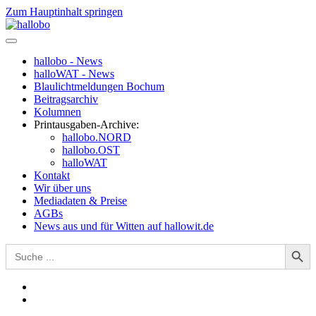
Zum Hauptinhalt springen
hallobo - News
halloWAT - News
Blaulichtmeldungen Bochum
Beitragsarchiv
Kolumnen
Printausgaben-Archive:
hallobo.NORD
hallobo.OST
halloWAT
Kontakt
Wir über uns
Mediadaten & Preise
AGBs
News aus und für Witten auf hallowit.de
Search Button
Search
for: