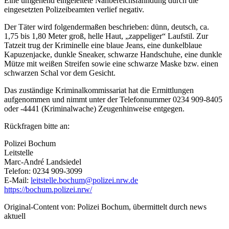
Eine umgehend eingeleitete Nahbereichsfahndung durch die
eingesetzten Polizeibeamten verlief negativ.
Der Täter wird folgendermaßen beschrieben: dünn, deutsch, ca.
1,75 bis 1,80 Meter groß, helle Haut, „zappeliger“ Laufstil. Zur
Tatzeit trug der Kriminelle eine blaue Jeans, eine dunkelblaue
Kapuzenjacke, dunkle Sneaker, schwarze Handschuhe, eine dunkle
Mütze mit weißen Streifen sowie eine schwarze Maske bzw. einen
schwarzen Schal vor dem Gesicht.
Das zuständige Kriminalkommissariat hat die Ermittlungen
aufgenommen und nimmt unter der Telefonnummer 0234 909-8405
oder -4441 (Kriminalwache) Zeugenhinweise entgegen.
Rückfragen bitte an:
Polizei Bochum
Leitstelle
Marc-André Landsiedel
Telefon: 0234 909-3099
E-Mail:
leitstelle.bochum@polizei.nrw.de
https://bochum.polizei.nrw/
Original-Content von: Polizei Bochum, übermittelt durch news
aktuell