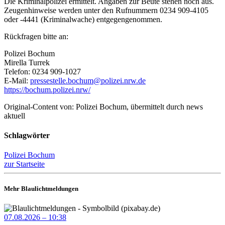
Die Kriminalpolizei ermittelt. Angaben zur Beute stehen noch aus.
Zeugenhinweise werden unter den Rufnummern 0234 909-4105
oder -4441 (Kriminalwache) entgegengenommen.
Rückfragen bitte an:
Polizei Bochum
Mirella Turrek
Telefon: 0234 909-1027
E-Mail:
pressestelle.bochum@polizei.nrw.de
https://bochum.polizei.nrw/
Original-Content von: Polizei Bochum, übermittelt durch news
aktuell
Schlagwörter
Polizei Bochum
zur Startseite
Mehr Blaulichtmeldungen
07.08.2026 – 10:38