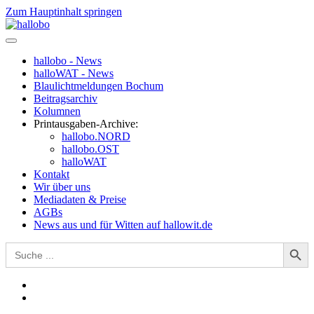
Zum Hauptinhalt springen
hallobo - News
halloWAT - News
Blaulichtmeldungen Bochum
Beitragsarchiv
Kolumnen
Printausgaben-Archive:
hallobo.NORD
hallobo.OST
halloWAT
Kontakt
Wir über uns
Mediadaten & Preise
AGBs
News aus und für Witten auf hallowit.de
Search Button
Search
for: