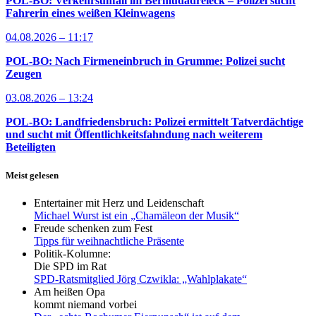
POL-BO: Verkehrsunfall im Bermudadreieck – Polizei sucht
Fahrerin eines weißen Kleinwagens
04.08.2026 – 11:17
POL-BO: Nach Firmeneinbruch in Grumme: Polizei sucht
Zeugen
03.08.2026 – 13:24
POL-BO: Landfriedensbruch: Polizei ermittelt Tatverdächtige
und sucht mit Öffentlichkeitsfahndung nach weiterem
Beteiligten
Meist gelesen
Entertainer mit Herz und Leidenschaft
Michael Wurst ist ein „Chamäleon der Musik“
Freude schenken zum Fest
Tipps für weihnachtliche Präsente
Politik-Kolumne:
Die SPD im Rat
SPD-Ratsmitglied Jörg Czwikla: „Wahlplakate“
Am heißen Opa
kommt niemand vorbei