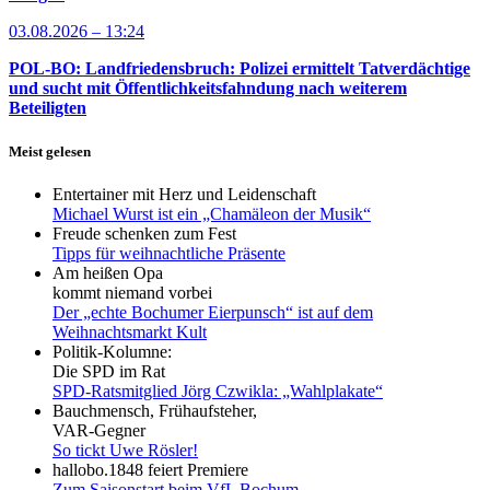
03.08.2026 – 13:24
POL-BO: Landfriedensbruch: Polizei ermittelt Tatverdächtige
und sucht mit Öffentlichkeitsfahndung nach weiterem
Beteiligten
Meist gelesen
Entertainer mit Herz und Leidenschaft
Michael Wurst ist ein „Chamäleon der Musik“
Freude schenken zum Fest
Tipps für weihnachtliche Präsente
Am heißen Opa
kommt niemand vorbei
Der „echte Bochumer Eierpunsch“ ist auf dem
Weihnachtsmarkt Kult
Politik-Kolumne:
Die SPD im Rat
SPD-Ratsmitglied Jörg Czwikla: „Wahlplakate“
Bauchmensch, Frühaufsteher,
VAR-Gegner
So tickt Uwe Rösler!
hallobo.1848 feiert Premiere
Zum Saisonstart beim VfL Bochum