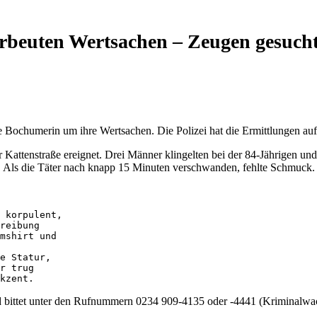
rbeuten Wertsachen – Zeugen gesuch
rige Bochumerin um ihre Wertsachen. Die Polizei hat die Ermittlungen 
r Kattenstraße ereignet. Drei Männer klingelten bei der 84-Jährigen un
. Als die Täter nach knapp 15 Minuten verschwanden, fehlte Schmuck.
 korpulent, 

reibung 

mshirt und 

e Statur, 

r trug 

kzent.
d bittet unter den Rufnummern 0234 909-4135 oder -4441 (Kriminalw