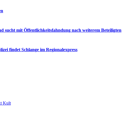
en
d sucht mit Öffentlichkeitsfahndung nach weiterem Beteiligten
ei findet Schlange im Regionalexpress
t Kult