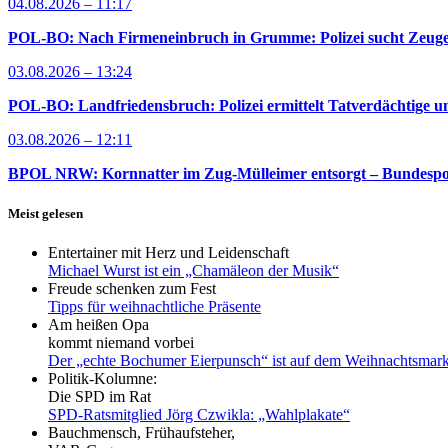
04.08.2026 – 11:17
POL-BO: Nach Firmeneinbruch in Grumme: Polizei sucht Zeug
03.08.2026 – 13:24
POL-BO: Landfriedensbruch: Polizei ermittelt Tatverdächtige un
03.08.2026 – 12:11
BPOL NRW: Kornnatter im Zug-Mülleimer entsorgt – Bundespoliz
Meist gelesen
Entertainer mit Herz und Leidenschaft
Michael Wurst ist ein „Chamäleon der Musik“
Freude schenken zum Fest
Tipps für weihnachtliche Präsente
Am heißen Opa
kommt niemand vorbei
Der „echte Bochumer Eierpunsch“ ist auf dem Weihnachtsmark
Politik-Kolumne:
Die SPD im Rat
SPD-Ratsmitglied Jörg Czwikla: „Wahlplakate“
Bauchmensch, Frühaufsteher,