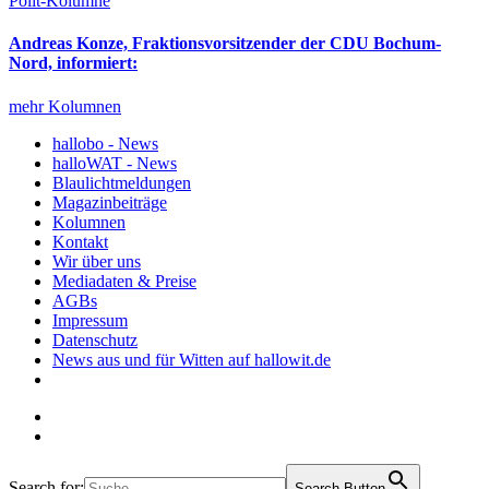
Polit-Kolumne
Andreas Konze, Fraktionsvorsitzender der CDU Bochum-
Nord, informiert:
mehr Kolumnen
hallobo - News
halloWAT - News
Blaulichtmeldungen
Magazinbeiträge
Kolumnen
Kontakt
Wir über uns
Mediadaten & Preise
AGBs
Impressum
Datenschutz
News aus und für Witten auf hallowit.de
Search for:
Search Button