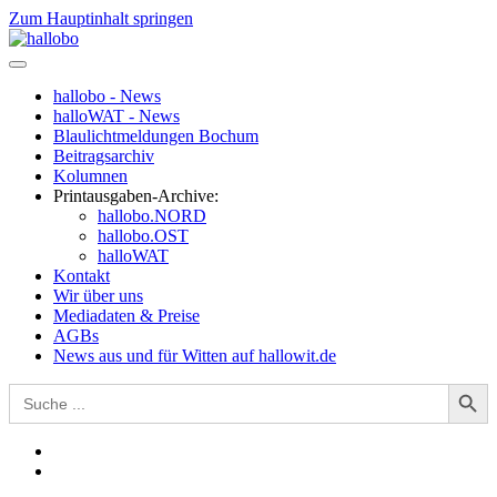
Zum Hauptinhalt springen
hallobo - News
halloWAT - News
Blaulichtmeldungen Bochum
Beitragsarchiv
Kolumnen
Printausgaben-Archive:
hallobo.NORD
hallobo.OST
halloWAT
Kontakt
Wir über uns
Mediadaten & Preise
AGBs
News aus und für Witten auf hallowit.de
Search Button
Search
for: