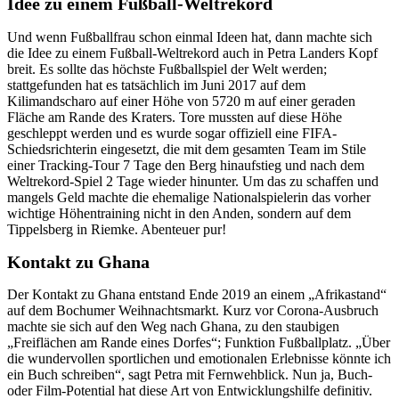
Idee zu einem Fußball-Weltrekord
Und wenn Fußballfrau schon einmal Ideen hat, dann machte sich
die Idee zu einem Fußball-Weltrekord auch in Petra Landers Kopf
breit. Es sollte das höchste Fußballspiel der Welt werden;
stattgefunden hat es tatsächlich im Juni 2017 auf dem
Kilimandscharo auf einer Höhe von 5720 m auf einer geraden
Fläche am Rande des Kraters. Tore mussten auf diese Höhe
geschleppt werden und es wurde sogar offiziell eine FIFA-
Schiedsrichterin eingesetzt, die mit dem gesamten Team im Stile
einer Tracking-Tour 7 Tage den Berg hinaufstieg und nach dem
Weltrekord-Spiel 2 Tage wieder hinunter. Um das zu schaffen und
mangels Geld machte die ehemalige Nationalspielerin das vorher
wichtige Höhentraining nicht in den Anden, sondern auf dem
Tippelsberg in Riemke. Abenteuer pur!
Kontakt zu Ghana
Der Kontakt zu Ghana entstand Ende 2019 an einem „Afrikastand“
auf dem Bochumer Weihnachtsmarkt. Kurz vor Corona-Ausbruch
machte sie sich auf den Weg nach Ghana, zu den staubigen
„Freiflächen am Rande eines Dorfes“; Funktion Fußballplatz. „Über
die wundervollen sportlichen und emotionalen Erlebnisse könnte ich
ein Buch schreiben“, sagt Petra mit Fernwehblick. Nun ja, Buch-
oder Film-Potential hat diese Art von Entwicklungshilfe definitiv.