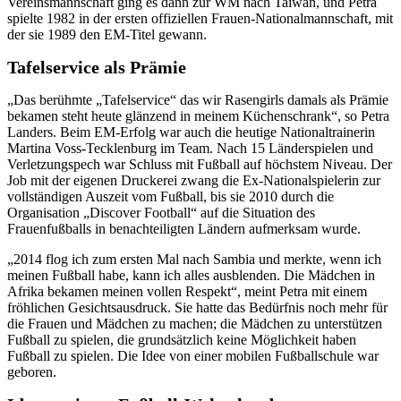
Vereinsmannschaft ging es dann zur WM nach Taiwan, und Petra
spielte 1982 in der ersten offiziellen Frauen-Nationalmannschaft, mit
der sie 1989 den EM-Titel gewann.
Tafelservice als Prämie
„Das berühmte „Tafelservice“ das wir Rasengirls damals als Prämie
bekamen steht heute glänzend in meinem Küchenschrank“, so Petra
Landers. Beim EM-Erfolg war auch die heutige Nationaltrainerin
Martina Voss-Tecklenburg im Team. Nach 15 Länderspielen und
Verletzungspech war Schluss mit Fußball auf höchstem Niveau. Der
Job mit der eigenen Druckerei zwang die Ex-Nationalspielerin zur
vollständigen Auszeit vom Fußball, bis sie 2010 durch die
Organisation „Discover Football“ auf die Situation des
Frauenfußballs in benachteiligten Ländern aufmerksam wurde.
„2014 flog ich zum ersten Mal nach Sambia und merkte, wenn ich
meinen Fußball habe, kann ich alles ausblenden. Die Mädchen in
Afrika bekamen meinen vollen Respekt“, meint Petra mit einem
fröhlichen Gesichtsausdruck. Sie hatte das Bedürfnis noch mehr für
die Frauen und Mädchen zu machen; die Mädchen zu unterstützen
Fußball zu spielen, die grundsätzlich keine Möglichkeit haben
Fußball zu spielen. Die Idee von einer mobilen Fußballschule war
geboren.