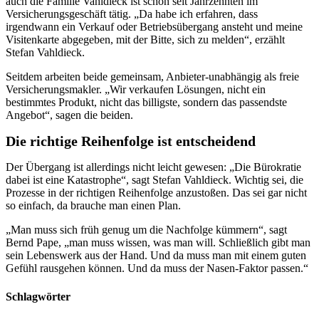
auch die Familie Vahldieck ist schon seit Jahrzehnten im
Versicherungsgeschäft tätig. „Da habe ich erfahren, dass
irgendwann ein Verkauf oder Betriebsübergang ansteht und meine
Visitenkarte abgegeben, mit der Bitte, sich zu melden“, erzählt
Stefan Vahldieck.
Seitdem arbeiten beide gemeinsam, Anbieter-unabhängig als freie
Versicherungsmakler. „Wir verkaufen Lösungen, nicht ein
bestimmtes Produkt, nicht das billigste, sondern das passendste
Angebot“, sagen die beiden.
Die richtige Reihenfolge ist entscheidend
Der Übergang ist allerdings nicht leicht gewesen: „Die Bürokratie
dabei ist eine Katastrophe“, sagt Stefan Vahldieck. Wichtig sei, die
Prozesse in der richtigen Reihenfolge anzustoßen. Das sei gar nicht
so einfach, da brauche man einen Plan.
„Man muss sich früh genug um die Nachfolge kümmern“, sagt
Bernd Pape, „man muss wissen, was man will. Schließlich gibt man
sein Lebenswerk aus der Hand. Und da muss man mit einem guten
Gefühl rausgehen können. Und da muss der Nasen-Faktor passen.“
Schlagwörter