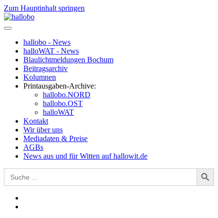
Zum Hauptinhalt springen
hallobo - News
halloWAT - News
Blaulichtmeldungen Bochum
Beitragsarchiv
Kolumnen
Printausgaben-Archive:
hallobo.NORD
hallobo.OST
halloWAT
Kontakt
Wir über uns
Mediadaten & Preise
AGBs
News aus und für Witten auf hallowit.de
Search Button
Search
for: