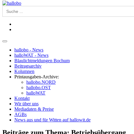
Search
for:
hallobo - News
halloWAT - News
Blaulichtmeldungen Bochum
Beitragsarchiv
Kolumnen
Printausgaben-Archive:
hallobo.NORD
hallobo.OST
halloWAT
Kontakt
Wir über uns
Mediadaten & Preise
AGBs
News aus und für Witten auf hallowit.de
Beiträge zum Thema: Betriebsübergang