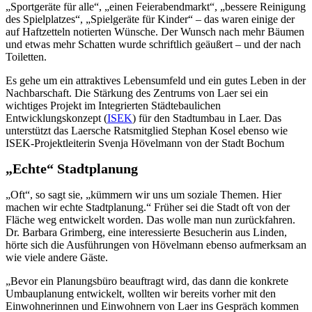
„Sportgeräte für alle“, „einen Feierabendmarkt“, „bessere Reinigung
des Spielplatzes“, „Spielgeräte für Kinder“ – das waren einige der
auf Haftzetteln notierten Wünsche. Der Wunsch nach mehr Bäumen
und etwas mehr Schatten wurde schriftlich geäußert – und der nach
Toiletten.
Es gehe um ein attraktives Lebensumfeld und ein gutes Leben in der
Nachbarschaft. Die Stärkung des Zentrums von Laer sei ein
wichtiges Projekt im Integrierten Städtebaulichen
Entwicklungskonzept (
ISEK
) für den Stadtumbau in Laer. Das
unterstützt das Laersche Ratsmitglied Stephan Kosel ebenso wie
ISEK-Projektleiterin Svenja Hövelmann von der Stadt Bochum
„Echte“ Stadtplanung
„Oft“, so sagt sie, „kümmern wir uns um soziale Themen. Hier
machen wir echte Stadtplanung.“ Früher sei die Stadt oft von der
Fläche weg entwickelt worden. Das wolle man nun zurückfahren.
Dr. Barbara Grimberg, eine interessierte Besucherin aus Linden,
hörte sich die Ausführungen von Hövelmann ebenso aufmerksam an
wie viele andere Gäste.
„Bevor ein Planungsbüro beauftragt wird, das dann die konkrete
Umbauplanung entwickelt, wollten wir bereits vorher mit den
Einwohnerinnen und Einwohnern von Laer ins Gespräch kommen