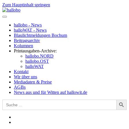
Zum Hauptinhalt springen
hallobo - News
halloWAT - News
Blaulichtmeldungen Bochum
Beitragsarchiv
Kolumnen
Printausgaben-Archive:
hallobo.NORD
hallobo.OST
halloWAT
Kontakt
Wir über uns
Mediadaten & Preise
AGBs
News aus und für Witten auf hallowit.de
Search Button
Search
for: