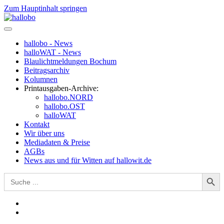
Zum Hauptinhalt springen
hallobo - News
halloWAT - News
Blaulichtmeldungen Bochum
Beitragsarchiv
Kolumnen
Printausgaben-Archive:
hallobo.NORD
hallobo.OST
halloWAT
Kontakt
Wir über uns
Mediadaten & Preise
AGBs
News aus und für Witten auf hallowit.de
Search Button
Search
for: