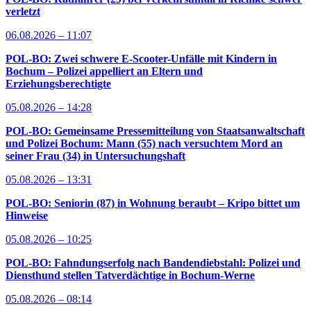
verletzt
06.08.2026 – 11:07
POL-BO: Zwei schwere E-Scooter-Unfälle mit Kindern in
Bochum – Polizei appelliert an Eltern und
Erziehungsberechtigte
05.08.2026 – 14:28
POL-BO: Gemeinsame Pressemitteilung von Staatsanwaltschaft
und Polizei Bochum: Mann (55) nach versuchtem Mord an
seiner Frau (34) in Untersuchungshaft
05.08.2026 – 13:31
POL-BO: Seniorin (87) in Wohnung beraubt – Kripo bittet um
Hinweise
05.08.2026 – 10:25
POL-BO: Fahndungserfolg nach Bandendiebstahl: Polizei und
Diensthund stellen Tatverdächtige in Bochum-Werne
05.08.2026 – 08:14