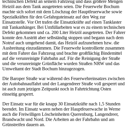
technischen Defekt an seinem Fahrzeug und dass größere Mengen
Heizöl aus dem Tank ausgetreten seien. Die Feuerwehr Bochum
machte sich sofort mit dem Löschzug der Hauptfeuerwache sowie
Spezialkräften für den Gefahrguteinsatz auf den Weg zur
Einsatzstelle. Vor Ort trafen die Einsatzkräfte auf einen Tanklaster
mit Tankanhänger. Bei Umfüllarbeiten war es zu einem technischen
Defekt gekommen und ca. 200 Liter Heizöl ausgetreten. Der Fahrer
konnte den Austritt aber selbständig stoppen und begann nach dem
Notruf auch umgehend damit, das Heizöl aufzunehmen bzw. die
Ausbreitung einzudämmen. Die Feuerwehr kontrollierte zusammen
mit dem Fahrer das Fahrzeug und brachte großflächig Bindemittel
auf die verunreinigte Fahrbahn auf. Für die Reinigung der Straße
und die verunreinigte Grünfläche wurden Straßen NRW und das
Umweltamt der Stadt Bochum hinzugezogen.
Die Baroper Straße war während des Feuerwehreinsatzes zwischen
der Autobahnauffahrt und der Langendreer Straße voll gesperrt und
ist auch zum jetzigen Zeitpunkt noch in Fahrtrichtung Osten
einseitig gesperrt.
Der Einsatz war für die knapp 30 Einsatzkräfte nach 1,5 Stunden
beendet. Im Einsatz waren neben der Hauptfeuerwache in Werne
auch die Freiwilligen Löscheinheiten Querenburg, Langendreer,
Brandwacht und Nord. Die Arbeiten an der Fahrbahn und am
Grünstreifen dauern an.