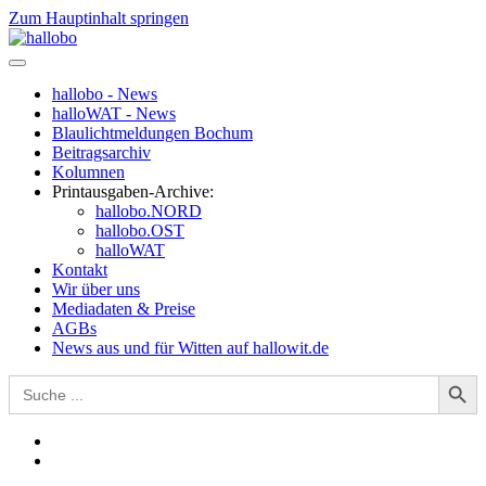
Zum Hauptinhalt springen
hallobo - News
halloWAT - News
Blaulichtmeldungen Bochum
Beitragsarchiv
Kolumnen
Printausgaben-Archive:
hallobo.NORD
hallobo.OST
halloWAT
Kontakt
Wir über uns
Mediadaten & Preise
AGBs
News aus und für Witten auf hallowit.de
Search Button
Search
for: