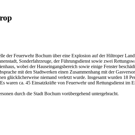
trop
telle der Feuerwehr Bochum über eine Explosion auf der Hiltroper Lan
nstadt, Sonderfahrzeuge, der Führungsdienst sowie zwei Rettungswagen
enhaus, wobei der Hauseingangsbereich sowie einige Fenster beschädi
sprache mit den Stadtwerken einen Zusammenhang mit der Gasversorgu
enen glücklicherweise niemand verletzt wurde. Insgesamt wurden 18 P
Es waren ca. 45 Einsatzkräfte von Feuerwehr und Rettungsdienst im E
ersonen durch die Stadt Bochum vorübergehend untergebracht.