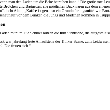
ll, wenn man den Laden um die Ecke betreiben kann.“ Die große rote L
te Brötchen und Baguettes, alle möglichen Backwaren aus dem eigenen B
“, lacht Altun, „Kaffee ist genauso ein Grundnahrungsmittel wie Brot
Riesenauflauf vor dem Bunker, die Jungs und Mädchen kommen in Trupps
nen
en mithilft. Die Schüler nutzen die fünf Stehtische, die aufgestellt s
sk war jahrelang feste Anlaufstelle der Trinker-Szene, zum Leidwesen 
l. Die freuen sich.“