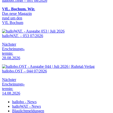
hallobo.1848 – 001 08/2026
VfL. Bochum. Wir.
Das neue Magazin
rund um den
VfL Bochum
halloWAT. – 053 07/2026
Nächster
Erscheinungs-
termin:
28.08.2026
hallobo.OST – 044 07/2026
Nächster
Erscheinungs-
termin:
14.08.2026
hallobo - News
halloWAT - News
Blaulichtmeldungen