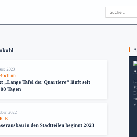
Search
for:
nkuhl
Ak
ust 2023
Bochum
t „Lange Tafel der Quartiere“ läuft seit
h
V
100 Tagen
D
r
V
ober 2022
IGE
serausbau in den Stadtteilen beginnt 2023