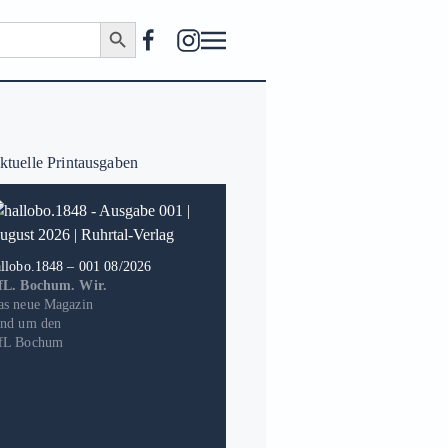
Search Button
tuelle Printausgaben
allobo.1848 – 001 08/2026
fL. Bochum. Wir.
as neue Magazin
und um den
fL Bochum