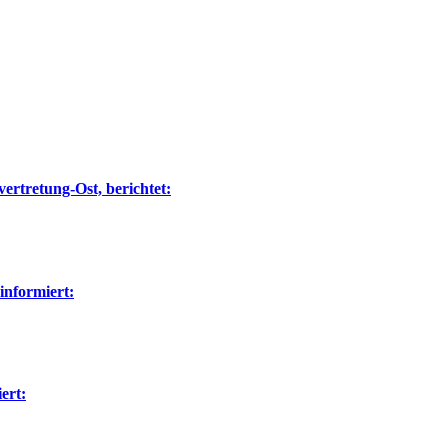
ertretung-Ost, berichtet:
nformiert:
ert: