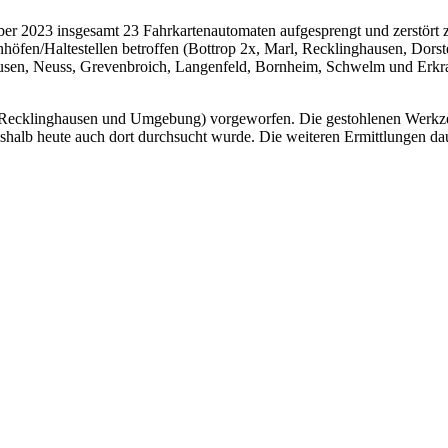
r 2023 insgesamt 23 Fahrkartenautomaten aufgesprengt und zerstört zu
fen/Haltestellen betroffen (Bottrop 2x, Marl, Recklinghausen, Dorsten
en, Neuss, Grevenbroich, Langenfeld, Bornheim, Schwelm und Erkrath
Recklinghausen und Umgebung) vorgeworfen. Die gestohlenen Werkzeug
halb heute auch dort durchsucht wurde. Die weiteren Ermittlungen da