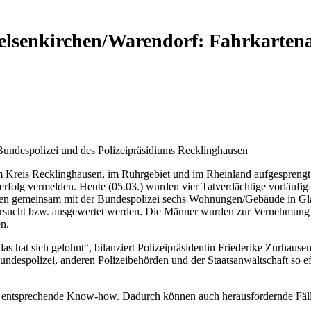
senkirchen/Warendorf: Fahrkartenau
Bundespolizei und des Polizeipräsidiums Recklinghausen
 Kreis Recklinghausen, im Ruhrgebiet und im Rheinland aufgespreng
erfolg vermelden. Heute (05.03.) wurden vier Tatverdächtige vorläufi
n gemeinsam mit der Bundespolizei sechs Wohnungen/Gebäude in Gla
 untersucht bzw. ausgewertet werden. Die Männer wurden zur Vernehmun
n.
hat sich gelohnt“, bilanziert Polizeipräsidentin Friederike Zurhausen. 
despolizei, anderen Polizeibehörden und der Staatsanwaltschaft so eff
ntsprechende Know-how. Dadurch können auch herausfordernde Fälle, w