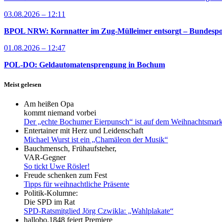
03.08.2026 – 12:11
BPOL NRW: Kornnatter im Zug-Mülleimer entsorgt – Bundespoliz
01.08.2026 – 12:47
POL-DO: Geldautomatensprengung in Bochum
Meist gelesen
Am heißen Opa
kommt niemand vorbei
Der „echte Bochumer Eierpunsch“ ist auf dem Weihnachtsmark
Entertainer mit Herz und Leidenschaft
Michael Wurst ist ein „Chamäleon der Musik“
Bauchmensch, Frühaufsteher,
VAR-Gegner
So tickt Uwe Rösler!
Freude schenken zum Fest
Tipps für weihnachtliche Präsente
Politik-Kolumne:
Die SPD im Rat
SPD-Ratsmitglied Jörg Czwikla: „Wahlplakate“
hallobo.1848 feiert Premiere