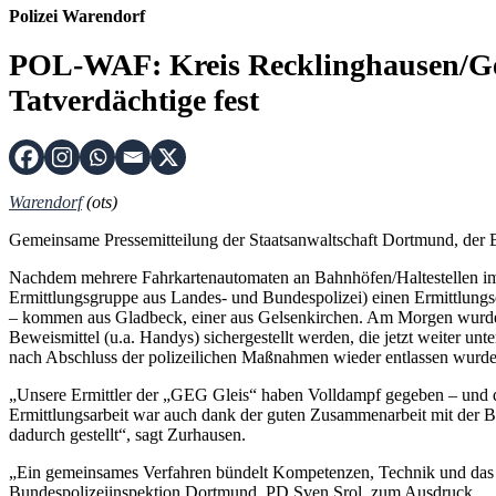
Polizei Warendorf
POL-WAF: Kreis Recklinghausen/Gel
Tatverdächtige fest
Warendorf
(ots)
Gemeinsame Pressemitteilung der Staatsanwaltschaft Dortmund, der 
Nachdem mehrere Fahrkartenautomaten an Bahnhöfen/Haltestellen im
Ermittlungsgruppe aus Landes- und Bundespolizei) einen Ermittlungs
– kommen aus Gladbeck, einer aus Gelsenkirchen. Am Morgen wurde
Beweismittel (u.a. Handys) sichergestellt werden, die jetzt weiter
nach Abschluss der polizeilichen Maßnahmen wieder entlassen wurde
„Unsere Ermittler der „GEG Gleis“ haben Volldampf gegeben – und das 
Ermittlungsarbeit war auch dank der guten Zusammenarbeit mit der Bun
dadurch gestellt“, sagt Zurhausen.
„Ein gemeinsames Verfahren bündelt Kompetenzen, Technik und das e
Bundespolizeiinspektion Dortmund, PD Sven Srol, zum Ausdruck.