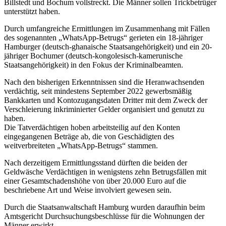
Billstedt und Bochum vollstreckt. Die Männer sollen Trickbetrüger
unterstützt haben.
Durch umfangreiche Ermittlungen im Zusammenhang mit Fällen
des sogenannten „WhatsApp-Betrugs“ gerieten ein 18-jähriger
Hamburger (deutsch-ghanaische Staatsangehörigkeit) und ein 20-
jähriger Bochumer (deutsch-kongolesisch-kamerunische
Staatsangehörigkeit) in den Fokus der Kriminalbeamten.
Nach den bisherigen Erkenntnissen sind die Heranwachsenden
verdächtig, seit mindestens September 2022 gewerbsmäßig
Bankkarten und Kontozugangsdaten Dritter mit dem Zweck der
Verschleierung inkriminierter Gelder organisiert und genutzt zu
haben.
Die Tatverdächtigen hoben arbeitsteilig auf den Konten
eingegangenen Beträge ab, die von Geschädigten des
weitverbreiteten „WhatsApp-Betrugs“ stammen.
Nach derzeitigem Ermittlungsstand dürften die beiden der
Geldwäsche Verdächtigen in wenigstens zehn Betrugsfällen mit
einer Gesamtschadenshöhe von über 20.000 Euro auf die
beschriebene Art und Weise involviert gewesen sein.
Durch die Staatsanwaltschaft Hamburg wurden daraufhin beim
Amtsgericht Durchsuchungsbeschlüsse für die Wohnungen der
Männer erwirkt.