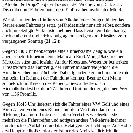
„Alcohol & Drugs“ lag der Fokus in der Woche vom 15. bis 21.
Dezember auf Fahrten unter dem Einfluss berauschender Mittel.
Wer sich unter dem Einfluss von Alkohol oder Drogen hinter das
Steuer eines Fahrzeugs setzt, gefährdet nicht nur sich selbst, sondern
auch unbeteiligte Verkehrsteilnehmer. Dass Personen dabei häufig
auch enthemmt und leichtsinnig agieren, zeigen drei Einsätze vom
vergangenen Sonntag (21.12.):
Gegen 5:30 Uhr beobachtete eine aufmerksame Zeugin, wie ein
augenscheinlich betrunkener Mann am Emil-Moog-Platz in einen
Mercedes stieg und losfuhr. An der Kreuzung Westentor bemerkten
Einsatzkräfte das Fahrzeug, der Fahrer missachtete jedoch die
Anhaltezeichen und flüchtete. Dabei ignorierte er auch mehrere rote
Ampeln. Im Rahmen der Fahndung konnten Beamte den Mann
schließlich im Bereich des Phoenix-Sees antreffen. Ein
Atemalkoholtest bei dem 27-jährigen Dortmunder ergab einen Wert
von 1,36 Promille.
Gegen 16:45 Uhr lieferten sich die Fahrer eines VW Golf und eines
Audi A5 ein verbotenes Rennen auf dem Westfalendamm in
Richtung Bochum. Trotz des starken Verkehrs wechselten sie
mehrfach die Fahrstreifen und nötigten andere Verkehrsteilnehmer
durch dichtes Auffahren und das Betätigen der Lichthupe. Auf Höhe
des Hauptfriedhofs verlor der Fahrer des Audis schließlich die