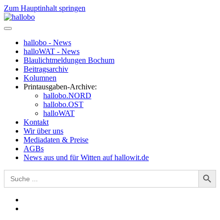
Zum Hauptinhalt springen
hallobo - News
halloWAT - News
Blaulichtmeldungen Bochum
Beitragsarchiv
Kolumnen
Printausgaben-Archive:
hallobo.NORD
hallobo.OST
halloWAT
Kontakt
Wir über uns
Mediadaten & Preise
AGBs
News aus und für Witten auf hallowit.de
Search Button
Search
for: