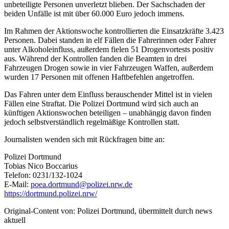
unbeteiligte Personen unverletzt blieben. Der Sachschaden der
beiden Unfälle ist mit über 60.000 Euro jedoch immens.
Im Rahmen der Aktionswoche kontrollierten die Einsatzkräfte 3.423
Personen. Dabei standen in elf Fällen die Fahrerinnen oder Fahrer
unter Alkoholeinfluss, außerdem fielen 51 Drogenvortests positiv
aus. Während der Kontrollen fanden die Beamten in drei
Fahrzeugen Drogen sowie in vier Fahrzeugen Waffen, außerdem
wurden 17 Personen mit offenen Haftbefehlen angetroffen.
Das Fahren unter dem Einfluss berauschender Mittel ist in vielen
Fällen eine Straftat. Die Polizei Dortmund wird sich auch an
künftigen Aktionswochen beteiligen – unabhängig davon finden
jedoch selbstverständlich regelmäßige Kontrollen statt.
Journalisten wenden sich mit Rückfragen bitte an:
Polizei Dortmund
Tobias Nico Boccarius
Telefon: 0231/132-1024
E-Mail:
poea.dortmund@polizei.nrw.de
https://dortmund.polizei.nrw/
Original-Content von: Polizei Dortmund, übermittelt durch news
aktuell