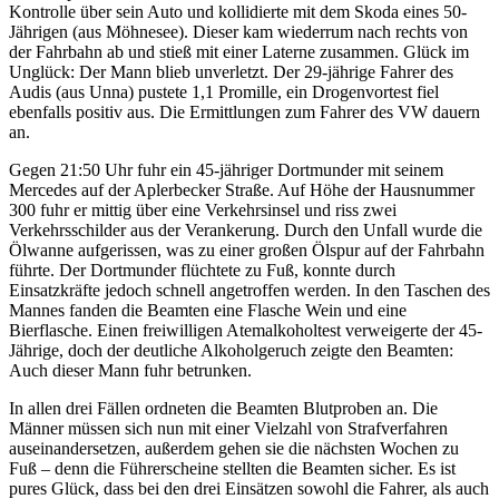
Kontrolle über sein Auto und kollidierte mit dem Skoda eines 50-
Jährigen (aus Möhnesee). Dieser kam wiederrum nach rechts von
der Fahrbahn ab und stieß mit einer Laterne zusammen. Glück im
Unglück: Der Mann blieb unverletzt. Der 29-jährige Fahrer des
Audis (aus Unna) pustete 1,1 Promille, ein Drogenvortest fiel
ebenfalls positiv aus. Die Ermittlungen zum Fahrer des VW dauern
an.
Gegen 21:50 Uhr fuhr ein 45-jähriger Dortmunder mit seinem
Mercedes auf der Aplerbecker Straße. Auf Höhe der Hausnummer
300 fuhr er mittig über eine Verkehrsinsel und riss zwei
Verkehrsschilder aus der Verankerung. Durch den Unfall wurde die
Ölwanne aufgerissen, was zu einer großen Ölspur auf der Fahrbahn
führte. Der Dortmunder flüchtete zu Fuß, konnte durch
Einsatzkräfte jedoch schnell angetroffen werden. In den Taschen des
Mannes fanden die Beamten eine Flasche Wein und eine
Bierflasche. Einen freiwilligen Atemalkoholtest verweigerte der 45-
Jährige, doch der deutliche Alkoholgeruch zeigte den Beamten:
Auch dieser Mann fuhr betrunken.
In allen drei Fällen ordneten die Beamten Blutproben an. Die
Männer müssen sich nun mit einer Vielzahl von Strafverfahren
auseinandersetzen, außerdem gehen sie die nächsten Wochen zu
Fuß – denn die Führerscheine stellten die Beamten sicher. Es ist
pures Glück, dass bei den drei Einsätzen sowohl die Fahrer, als auch