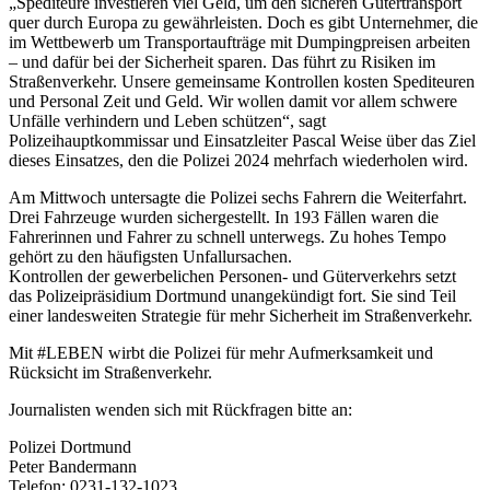
„Spediteure investieren viel Geld, um den sicheren Gütertransport
quer durch Europa zu gewährleisten. Doch es gibt Unternehmer, die
im Wettbewerb um Transportaufträge mit Dumpingpreisen arbeiten
– und dafür bei der Sicherheit sparen. Das führt zu Risiken im
Straßenverkehr. Unsere gemeinsame Kontrollen kosten Spediteuren
und Personal Zeit und Geld. Wir wollen damit vor allem schwere
Unfälle verhindern und Leben schützen“, sagt
Polizeihauptkommissar und Einsatzleiter Pascal Weise über das Ziel
dieses Einsatzes, den die Polizei 2024 mehrfach wiederholen wird.
Am Mittwoch untersagte die Polizei sechs Fahrern die Weiterfahrt.
Drei Fahrzeuge wurden sichergestellt. In 193 Fällen waren die
Fahrerinnen und Fahrer zu schnell unterwegs. Zu hohes Tempo
gehört zu den häufigsten Unfallursachen.
Kontrollen der gewerbelichen Personen- und Güterverkehrs setzt
das Polizeipräsidium Dortmund unangekündigt fort. Sie sind Teil
einer landesweiten Strategie für mehr Sicherheit im Straßenverkehr.
Mit #LEBEN wirbt die Polizei für mehr Aufmerksamkeit und
Rücksicht im Straßenverkehr.
Journalisten wenden sich mit Rückfragen bitte an:
Polizei Dortmund
Peter Bandermann
Telefon: 0231-132-1023