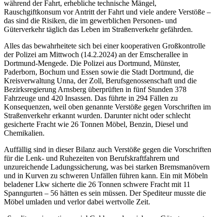
während der Fahrt, erhebliche technische Mängel,
Rauschgiftkonsum vor Antritt der Fahrt und viele andere Verstöße –
das sind die Risiken, die im gewerblichen Personen- und
Güterverkehr täglich das Leben im Straßenverkehr gefährden.
Alles das bewahrheitete sich bei einer kooperativen Großkontrolle
der Polizei am Mittwoch (14.2.2024) an der Emscherallee in
Dortmund-Mengede. Die Polizei aus Dortmund, Münster,
Paderborn, Bochum und Essen sowie die Stadt Dortmund, die
Kreisverwaltung Unna, der Zoll, Berufsgenossenschaft und die
Bezirksregierung Arnsberg überprüften in fünf Stunden 378
Fahrzeuge und 420 Insassen. Das führte in 294 Fällen zu
Konsequenzen, weil oben genannte Verstöße gegen Vorschriften im
Straßenverkehr erkannt wurden. Darunter nicht oder schlecht
gesicherte Fracht wie 26 Tonnen Möbel, Benzin, Diesel und
Chemikalien.
Auffällig sind in dieser Bilanz auch Verstöße gegen die Vorschriften
für die Lenk- und Ruhezeiten von Berufskraftfahrern und
unzureichende Ladungssicherung, was bei starken Bremsmanövern
und in Kurven zu schweren Unfällen führen kann. Ein mit Möbeln
beladener Lkw sicherte die 26 Tonnen schwere Fracht mit 11
Spanngurten – 56 hätten es sein müssen. Der Spediteur musste die
Möbel umladen und verlor dabei wertvolle Zeit.