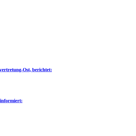
ertretung-Ost, berichtet:
nformiert: