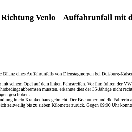
ichtung Venlo – Auffahrunfall mit dr
die Bilanz eines Auffahrunfalls von Dienstagmorgen bei Duisburg-Kais
m mit seinem Opel auf dem linken Fahrstreifen. Vor ihm fuhren der VW 
ehrsbedingt abbremsen mussten, erkannte dies der 35-Jährige nicht rec
rigen geschoben.
andlung in ein Krankenhaus gebracht. Der Bochumer und die Fahrerin
 sich zeitweilig bis zu sieben Kilometer zurück. Gegen 09:00 Uhr konn