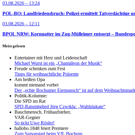
03.08.2026 – 13:24
POL-BO: Landfriedensbruch: Polizei ermittelt Tatverdächtige un
03.08.2026 – 12:11
BPOL NRW: Kornnatter im Zug-Mülleimer entsorgt – Bundespoliz
Meist gelesen
Entertainer mit Herz und Leidenschaft
Michael Wurst ist ein „Chamäleon der Musik“
Freude schenken zum Fest
Tipps für weihnachtliche Präsente
Am heißen Opa
kommt niemand vorbei
Der „echte Bochumer Eierpunsch“ ist auf dem Weihnachtsmark
Politik-Kolumne:
Die SPD im Rat
SPD-Ratsmitglied Jörg Czwikla: „Wahlplakate“
Bauchmensch, Frühaufsteher,
VAR-Gegner
So tickt Uwe Rösler!
hallobo.1848 feiert Premiere
Zum Saisonstart beim VfL Bochum