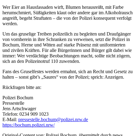
Wer Eier an Hausfassaden wirft, Blumen herausreißt, mit Farbe
herumschmiert, Süßigkeiten klaut oder andere gar im Alkoholrausch
angreift, begeht Straftaten – die von der Polizei konsequent verfolgt
werden.
Um das gruselige Treiben polizeilich zu begleiten und Draufgänger
von vornherein in ihre Schranken zu verweisen, setzt die Polizei in
Bochum, Herne und Witten auf starke Präsenz mit uniformierten
und zivilen Kräften. Für alle Bürgerinnen und Bürger gilt dabei wie
immer: Wer verdächtige Beobachtungen macht, sollte nicht zögern,
sich an den Polizeinotruf 110 zuwenden.
Fans des Gruselfestes werden ermahnt, sich an Recht und Gesetz zu
halten – sonst gibt’s „Saures“ von der Polizei; sprich: Anzeigen.
Rückfragen bitte an:
Polizei Bochum
Pressestelle
Jens Artschwager
Telefon: 0234 909 1023
E-Mail:
pressestelle.bochum@polizei.nrw.de
https://bochum.polizei.nrw/
Original-Content von: Polizei Bochum, übermittelt durch news