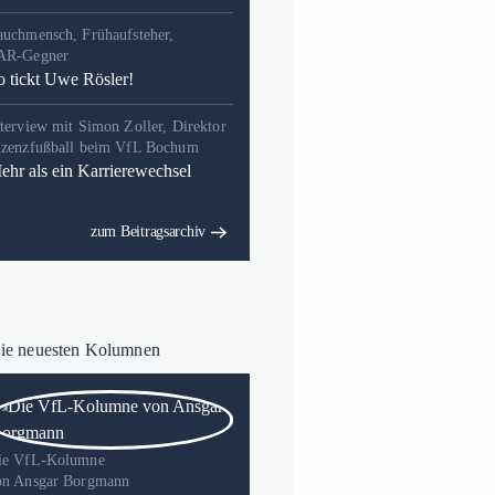
auchmensch, Frühaufsteher,
AR-Gegner
o tickt Uwe Rösler!
terview mit Simon Zoller, Direktor
izenzfußball beim VfL Bochum
ehr als ein Karrierewechsel
zum Beitragsarchiv
e neuesten Kolumnen
ie VfL-Kolumne
on Ansgar Borgmann