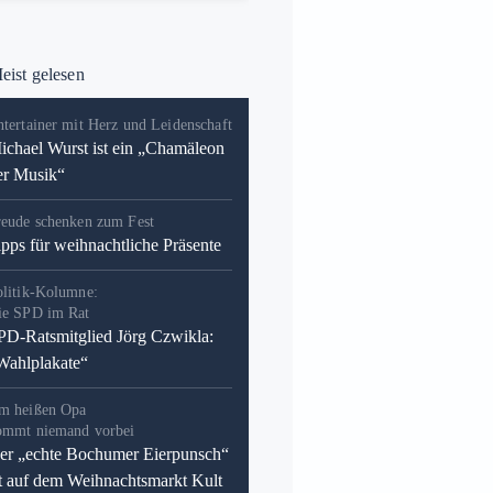
ist gelesen
tertainer mit Herz und Leidenschaft
ichael Wurst ist ein „Chamäleon
er Musik“
reude schenken zum Fest
ipps für weihnachtliche Präsente
olitik-Kolumne:
ie SPD im Rat
PD-Ratsmitglied Jörg Czwikla:
Wahlplakate“
m heißen Opa
ommt niemand vorbei
er „echte Bochumer Eierpunsch“
st auf dem Weihnachtsmarkt Kult