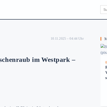
Sear
for:
10.11.2025 – 04:44 Uhr
Me
chenraub im Westpark –
0
s