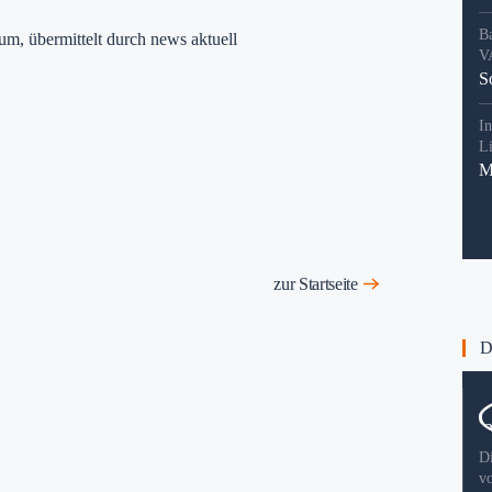
B
um, übermittelt durch news aktuell
V
S
In
L
M
zur Startseite
Di
D
v