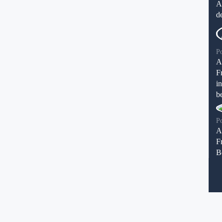
A
d
P
A
F
i
be
P
A
F
B