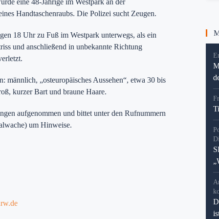
rde eine 48-Jährige im Westpark an der
eines Handtaschenraubs. Die Polizei sucht Zeugen.
Me
gen 18 Uhr zu Fuß im Westpark unterwegs, als ein
riss und anschließend in unbekannte Richtung
En
erletzt.
M
d
en: männlich, „osteuropäisches Aussehen“, etwa 30 bis
groß, kurzer Bart und braune Haare.
F
T
tlungen aufgenommen und bittet unter den Rufnummern
alwache) um Hinweise.
P
D
S
„
A
k
D
nrw.de
i