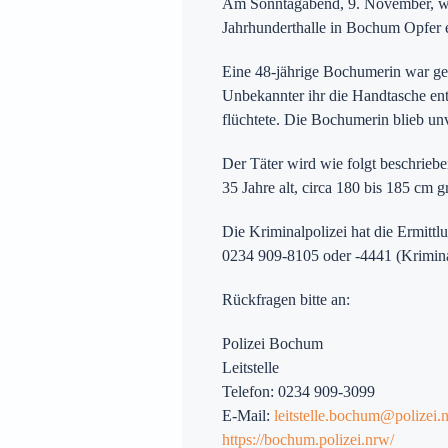
Am Sonntagabend, 9. November, wu
Jahrhunderthalle in Bochum Opfer 
Eine 48-jährige Bochumerin war ge
Preise
Unbekannter ihr die Handtasche ent
flüchtete. Die Bochumerin blieb unv
Der Täter wird wie folgt beschrieb
ür Witten auf
35 Jahre alt, circa 180 bis 185 cm 
Die Kriminalpolizei hat die Ermit
0234 909-8105 oder -4441 (Krimin
Rückfragen bitte an:
Polizei Bochum
Leitstelle
Telefon: 0234 909-3099
E-Mail:
leitstelle.bochum@polizei.
https://bochum.polizei.nrw/