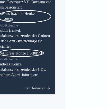
nne Castroper: VfL Bochum vor
em Saisonstart
olit-Kolumne
chim Henkel,
raktionsvorsitzender der Grünen
n der Bezirksvertretung-Ost,
richtet:
olit-Kolumne
ndreas Konze,
raktionsvorsitzender der CDU
ochum-Nord, informiert:
mehr Kolumnen