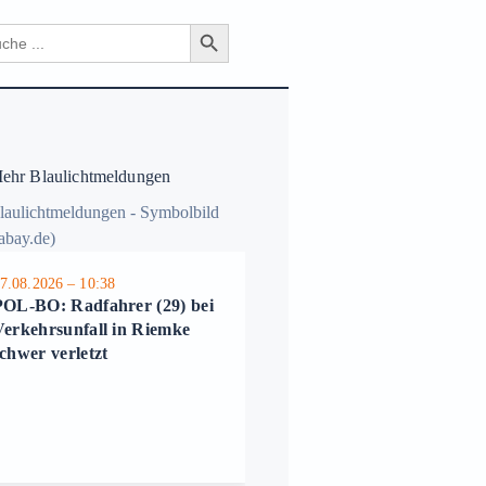
Search Button
ch
hr Blaulichtmeldungen
7.08.2026 – 10:38
06.08.2026 – 11:07
POL-BO: Radfahrer (29) bei
POL-BO: Zwei schwere E
Verkehrsunfall in Riemke
Scooter-Unfälle mit Kinde
chwer verletzt
in Bochum – Polizei appell
an Eltern und
Erziehungsberechtigte