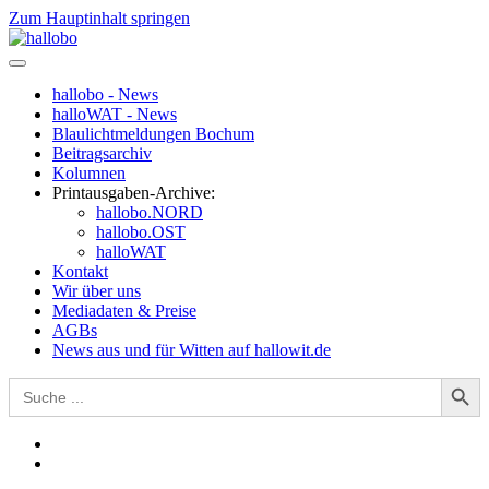
Zum Hauptinhalt springen
hallobo - News
halloWAT - News
Blaulichtmeldungen Bochum
Beitragsarchiv
Kolumnen
Printausgaben-Archive:
hallobo.NORD
hallobo.OST
halloWAT
Kontakt
Wir über uns
Mediadaten & Preise
AGBs
News aus und für Witten auf hallowit.de
Search Button
Search
for: