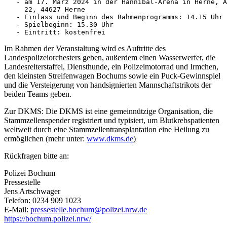
   - am 17. März 2024 in der Hannibal-Arena in Herne, A
     22, 44627 Herne

   - Einlass und Beginn des Rahmenprogramms: 14.15 Uhr

   - Spielbeginn: 15.30 Uhr

   - Eintritt: kostenfrei
Im Rahmen der Veranstaltung wird es Auftritte des
Landespolizeiorchesters geben, außerdem einen Wasserwerfer, die
Landesreiterstaffel, Diensthunde, ein Polizeimotorrad und Irmchen,
den kleinsten Streifenwagen Bochums sowie ein Puck-Gewinnspiel
und die Versteigerung von handsignierten Mannschaftstrikots der
beiden Teams geben.
Zur DKMS: Die DKMS ist eine gemeinnützige Organisation, die
Stammzellenspender registriert und typisiert, um Blutkrebspatienten
weltweit durch eine Stammzellentransplantation eine Heilung zu
ermöglichen (mehr unter:
www.dkms.de
)
Rückfragen bitte an:
Polizei Bochum
Pressestelle
Jens Artschwager
Telefon: 0234 909 1023
E-Mail:
pressestelle.bochum@polizei.nrw.de
https://bochum.polizei.nrw/