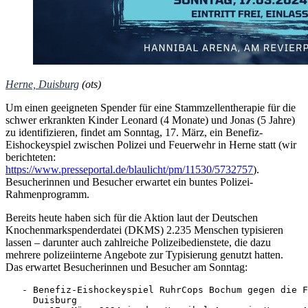
Herne, Duisburg
(ots)
Um einen geeigneten Spender für eine Stammzellentherapie für die
schwer erkrankten Kinder Leonard (4 Monate) und Jonas (5 Jahre)
zu identifizieren, findet am Sonntag, 17. März, ein Benefiz-
Eishockeyspiel zwischen Polizei und Feuerwehr in Herne statt (wir
berichteten:
https://www.presseportal.de/blaulicht/pm/11530/5732757
).
Besucherinnen und Besucher erwartet ein buntes Polizei-
Rahmenprogramm.
Bereits heute haben sich für die Aktion laut der Deutschen
Knochenmarkspenderdatei (DKMS) 2.235 Menschen typisieren
lassen – darunter auch zahlreiche Polizeibedienstete, die dazu
mehrere polizeiinterne Angebote zur Typisierung genutzt hatten.
Das erwartet Besucherinnen und Besucher am Sonntag:
   - Benefiz-Eishockeyspiel RuhrCops Bochum gegen die F
     Duisburg
