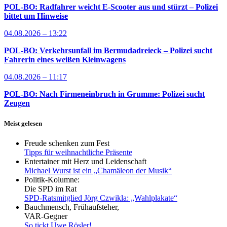
POL-BO: Radfahrer weicht E-Scooter aus und stürzt – Polizei
bittet um Hinweise
04.08.2026 – 13:22
POL-BO: Verkehrsunfall im Bermudadreieck – Polizei sucht
Fahrerin eines weißen Kleinwagens
04.08.2026 – 11:17
POL-BO: Nach Firmeneinbruch in Grumme: Polizei sucht
Zeugen
Meist gelesen
Freude schenken zum Fest
Tipps für weihnachtliche Präsente
Entertainer mit Herz und Leidenschaft
Michael Wurst ist ein „Chamäleon der Musik“
Politik-Kolumne:
Die SPD im Rat
SPD-Ratsmitglied Jörg Czwikla: „Wahlplakate“
Bauchmensch, Frühaufsteher,
VAR-Gegner
So tickt Uwe Rösler!