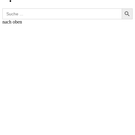
Search Button
Search
for:
nach oben