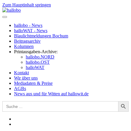
Zum Hauptinhalt springen
hallobo - News
halloWAT - News
Blaulichtmeldungen Bochum
Beitragsarchiv
Kolumnen
Printausgaben-Archive:
hallobo.NORD
hallobo.OST
halloWAT
Kontakt
Wir über uns
Mediadaten & Preise
AGBs
News aus und für Witten auf hallowit.de
Search Button
Search
for: