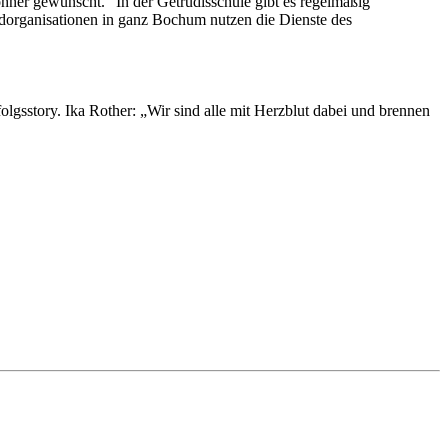
ner gewünscht.“ In der Getrudisschule gibt es regelmäßig
organisationen in ganz Bochum nutzen die Dienste des
lgsstory. Ika Rother: „Wir sind alle mit Herzblut dabei und brennen