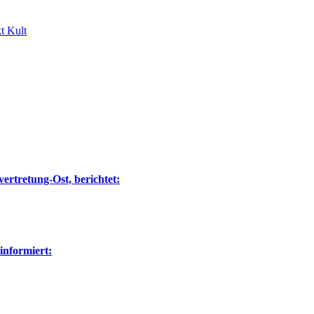
t Kult
ertretung-Ost, berichtet:
nformiert: