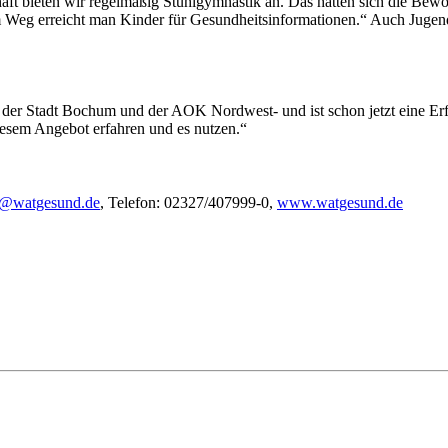
t bieten wir regelmäßig Stuhlgymnastik an. Das hatten sich die Bewoh
 Weg erreicht man Kinder für Gesundheitsinformationen.“ Auch Jugend
 der Stadt Bochum und der AOK Nordwest- und ist schon jetzt eine Erfo
iesem Angebot erfahren und es nutzen.“
o@watgesund.de
, Telefon: 02327/407999-0,
www.watgesund.de