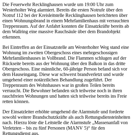
Die Feuerwehr Recklinghausen wurde um 19:00 Uhr zum
Westerholter Weg alarmiert. Bereits die ersten Notrufe über den
Notruf 112 bei der Kreisleitstelle Recklinghausen berichteten über
einen Wohnungsbrand in einem Mehrfamilienhaus mit verrauchten
Treppenraum. Auf der Anfahrt konnten die Einsatzkräfte bereits ab
dem Wallring eine massive Rauchsäule über dem Brandobjekt
erkennen.
Bei Eintreffen an der Einsatzstelle am Westerholter Weg stand eine
Wohnung im zweiten Obergeschoss eines mehrgeschossigen
Mehrfamilienhauses in Vollbrand. Die Flammen schlugen auf der
Rückseite bereits aus der Wohnung über den Balkon in das dritte
Obergeschoss. Eine männliche, 60-jährige Person befand sich vor
dem Hauseingang. Diese war schwerst brandverletzt und wurde
umgehend einer notärztlichen Behandlung zugeführt. Der
Treppenraum des Wohnhauses war in großen Teilen bereits
verraucht. Die Bewohner befanden sich teilweise noch in ihren
rauchfreien Wohnungen und hatten sich teilweise bereits ins Freie
retten können.
Der Einsatzleiter erhöhte umgehend die Alarmstufe und forderte
sowohl weitere Brandschutzkräfte als auch Rettungsdiensteinheiten
nach. Hierzu löste die Leitstelle die Alarmstufe „Massenanfall von
Verletzten – bis zu fünf Personen (MANV 5)“ für den
Rettungsdienst aus.