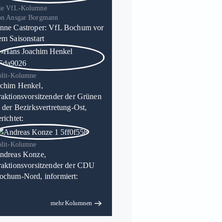
ie VfL-Kolumne
on Ansgar Borgmann
nne Castroper: VfL Bochum vor
em Saisonstart
olit-Kolumne
chim Henkel,
raktionsvorsitzender der Grünen
n der Bezirksvertretung-Ost,
richtet:
olit-Kolumne
ndreas Konze,
raktionsvorsitzender der CDU
ochum-Nord, informiert:
mehr Kolumnen