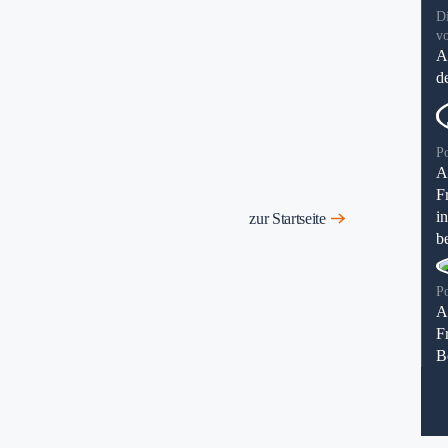
D
v
A
d
P
A
F
i
zur Startseite
be
P
A
F
B