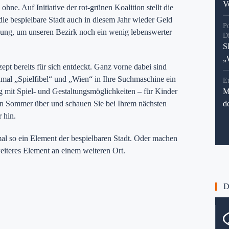
V
hne. Auf Initiative der rot-grünen Koalition stellt die
ie bespielbare Stadt auch in diesem Jahr wieder Geld
P
ung, um unseren Bezirk noch ein wenig lebenswerter
D
S
„
pt bereits für sich entdeckt. Ganz vorne dabei sind
mal „Spielfibel“ und „Wien“ in Ihre Suchmaschine ein
En
g mit Spiel- und Gestaltungsmöglichkeiten – für Kinder
M
n Sommer über und schauen Sie bei Ihrem nächsten
d
 hin.
t mal so ein Element der bespielbaren Stadt. Oder machen
weiteres Element an einem weiteren Ort.
Di