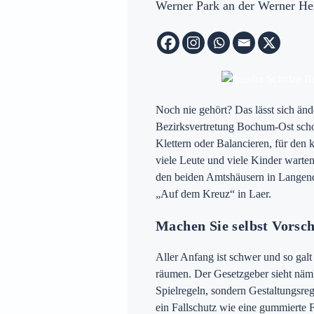
Werner Park an der Werner Hei
Preise
Noch nie gehört? Das lässt sich änd
ür Witten auf
Bezirksvertretung Bochum-Ost schon
Klettern oder Balancieren, für den
viele Leute und viele Kinder warten
den beiden Amtshäusern in Langen
„Auf dem Kreuz“ in Laer.
Machen Sie selbst Vorsc
Aller Anfang ist schwer und so gal
räumen. Der Gesetzgeber sieht nämli
Spielregeln, sondern Gestaltungsre
ein Fallschutz wie eine gummierte F