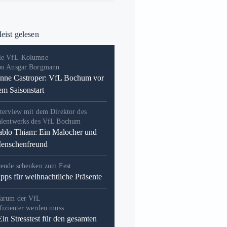
ist gelesen
ie VfL-Kolumne
on Ansgar Borgmann
nne Castroper: VfL Bochum vor
em Saisonstart
terview mit dem Direktor des
alentwerks des VfL Bochum
ablo Thiam: Ein Malocher und
enschenfreund
reude schenken zum Fest
ipps für weihnachtliche Präsente
arum der VfL
fizienter werden muss
Ein Stresstest für den gesamten