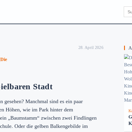
Sear
for:
28. April 2026
Au
(Die
ielbaren Stadt
hon gesehen? Manchmal sind es ein paar
en Höhen, wie im Park hinter dem
K
G
 ein „Baumstamm“ zwischen zwei Findlingen
K
schule. Oder die gelben Balkengebilde im