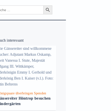
Search Button
ch
ch interessant
önigspaare überbringen Spenden
änsereiter Höntrop besuchen
indergärten