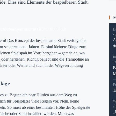
de. Dies sind Elemente der bespielbaren Stadt.
Me
D
v
A
ern! Das Konzept der bespielbaren Stadt verfolgt die
d
 seit circa neun Jahren. Es sind kleinere Dinge zum
 kleinen Spielspaß im Vorrübergehen – gerade da, wo
In
 oder hergehen. Richtig beliebt sind die Trampoline an
T
dreer oder Werne und auch in der Wegeverbindung
P
M
hläge
F
T
t es zu Beginn ein paar Hürden aus dem Weg zu
ch für Spielplätze viele Regeln vor. Nein, keine
W
ef
geln. So muss ab einer bestimmten Höhe der Spielgeräte
„
läche oder Sand installiert werden. Mit etwas