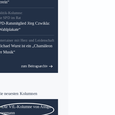
erein“
olitik-Kolumne:
ie SPD im Rat
PD-Ratsmitglied Jörg Czwikla:
Wahlplakate“
tertainer mit Herz und Leidenschaft
ichael Wurst ist ein „Chamäleon
er Musik“
zum Beitragsarchiv
e neuesten Kolumnen